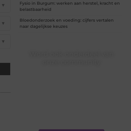
Fysio in Burgum: werken aan herstel, kracht en
▼
belastbaarheid
Bloedonderzoek en voeding: cijfers vertalen
▼
naar dagelijkse keuzes
▼
Word ook onderdeel van
onze community
Ben je een nieuwsgierige lezer, een gedreven
schrijver of iemand met een verhaal dat
gehoord mag worden? Neem vandaag nog
contact met ons op en ontdek wat jij kunt
bijdragen aan Onderzoeksite.nl.
❝
Of u nu een ervaren schrijver bent of net
begint: wij hebben de tools en
ondersteuning die u nodig hebt.
❞