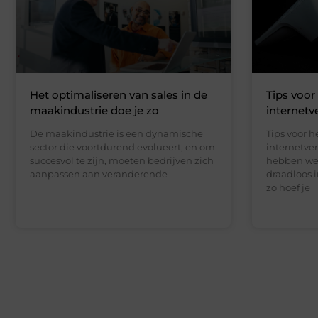
Het optimaliseren van sales in de
Tips voor
maakindustrie doe je zo
internetv
De maakindustrie is een dynamische
Tips voor h
sector die voortdurend evolueert, en om
internetve
succesvol te zijn, moeten bedrijven zich
hebben we 
aanpassen aan veranderende
draadloos 
zo hoef je