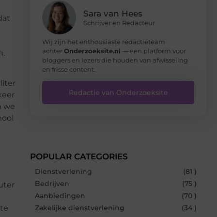
Sara van Hees
dat
Schrijver en Redacteur
Wij zijn het enthousiaste redactieteam
achter
Onderzoeksite.nl
— een platform voor
n.
bloggers en lezers die houden van afwisseling
en frisse content.
iter
Redactie van Onderzoeksite
keer
n we
mooi
POPULAR CATEGORIES
Dienstverlening
(81 )
Bedrijven
(75 )
uter
Aanbiedingen
(70 )
 te
Zakelijke dienstverlening
(34 )