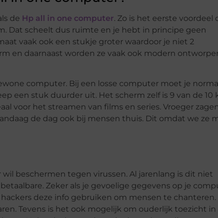
als de
Hp all in one computer
. Zo is het eerste voordeel 
. Dat scheelt dus ruimte en je hebt in principe geen
maat vaak ook een stukje groter waardoor je niet 2
herm en daarnaast worden ze vaak ook modern ontworpe
 gewone computer. Bij een losse computer moet je normal
 een stuk duurder uit. Het scherm zelf is 9 van de 10 
eaal voor het streamen van films en series. Vroeger zage
ze vandaag de dag ook bij mensen thuis. Dit omdat we ze 
wil beschermen tegen virussen. Al jarenlang is dit niet
betaalbare. Zeker als je gevoelige gegevens op je comp
dat hackers deze info gebruiken om mensen te chanteren.
en. Tevens is het ook mogelijk om ouderlijk toezicht in