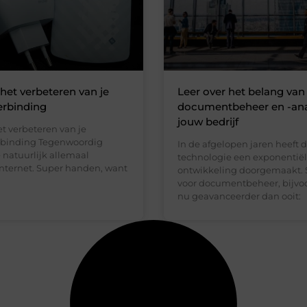
 het verbeteren van je
Leer over het belang van
erbinding
documentbeheer en -ana
jouw bedrijf
et verbeteren van je
rbinding Tegenwoordig
In de afgelopen jaren heeft 
natuurlijk allemaal
technologie een exponentië
internet. Super handen, want
ontwikkeling doorgemaakt. 
voor documentbeheer, bijvoo
nu geavanceerder dan ooit: