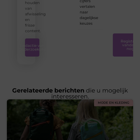
cijfers
houden
ondersteunin
vertalen
van
die u
naar
afwisseling
nodig
dagelijkse
en
hebt.
❞
keuzes
frisse
content.
Registreer
vandaag
Redactie van
nog
Onderzoeksite
Gerelateerde berichten
die u mogelijk
interesseren.
MODE EN KLEDING