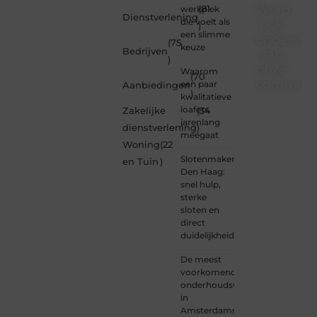
Word
werkplek
(81
Dienstverlening
die voelt als
ook
)
een slimme
onderdee
(75
keuze
Bedrijven
van
)
onze
Waarom
(70
communi
een paar
Aanbiedingen
)
kwalitatieve
Ben je
loafers
Zakelijke
(34
een
jarenlang
dienstverlening
)
nieuwsgierige
meegaat
Woning
(22
lezer,
Slotenmaker
een
en Tuin
)
Den Haag:
gedreven
snel hulp,
schrijver
sterke
of
sloten en
iemand
direct
met
duidelijkheid
een
verhaal
De meest
dat
voorkomende
gehoord
onderhoudswerkzaamheden
mag
in
worden?
Amsterdamse
Neem