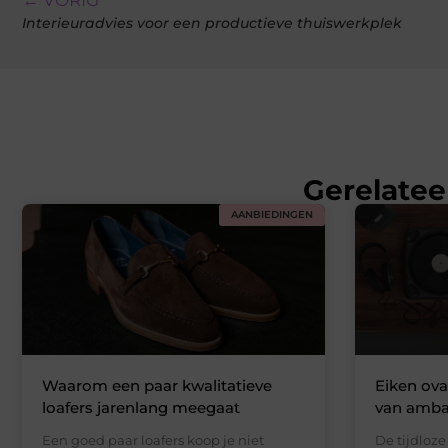
Interieuradvies voor een productieve thuiswerkplek
Gerelatee
AANBIEDINGEN
Waarom een paar kwalitatieve
Eiken oval
loafers jarenlang meegaat
van amba
Een goed paar loafers koop je niet
De tijdloz