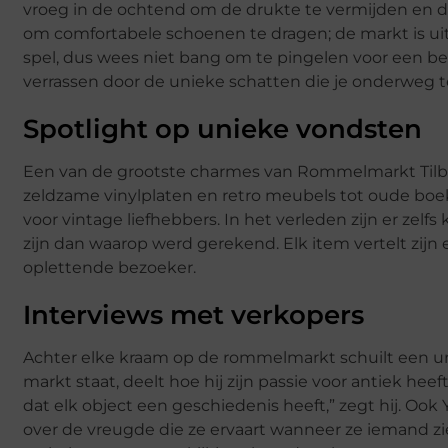
vroeg in de ochtend om de drukte te vermijden en de
om comfortabele schoenen te dragen; de markt is uitg
spel, dus wees niet bang om te pingelen voor een bete
verrassen door de unieke schatten die je onderweg
Spotlight op unieke vondsten
Een van de grootste charmes van Rommelmarkt Tilbu
zeldzame vinylplaten en retro meubels tot oude boe
voor vintage liefhebbers. In het verleden zijn er zel
zijn dan waarop werd gerekend. Elk item vertelt zij
oplettende bezoeker.
Interviews met verkopers
Achter elke kraam op de rommelmarkt schuilt een unie
markt staat, deelt hoe hij zijn passie voor antiek he
dat elk object een geschiedenis heeft,” zegt hij. Ook
over de vreugde die ze ervaart wanneer ze iemand zie