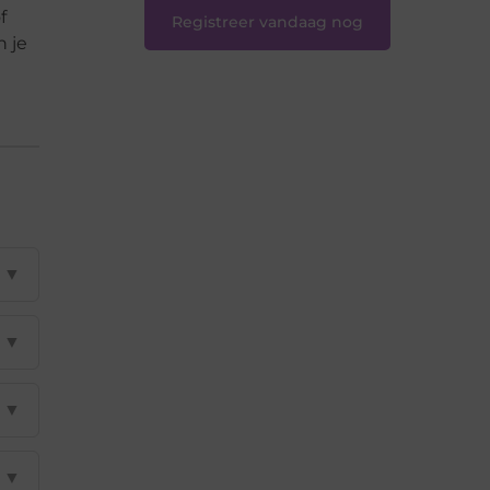
f
Registreer vandaag nog
n je
▼
▼
▼
▼