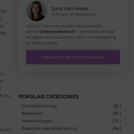
Sara van Hees
nis
Schrijver en Redacteur
e
ge
Wij zijn het enthousiaste redactieteam
achter
Onderzoeksite.nl
— een platform voor
sa.
bloggers en lezers die houden van afwisseling
,
en frisse content.
Redactie van Onderzoeksite
en
er
n
je nu
POPULAR CATEGORIES
Dienstverlening
(81 )
Bedrijven
(75 )
Aanbiedingen
(70 )
Zakelijke dienstverlening
(34 )
 Kom