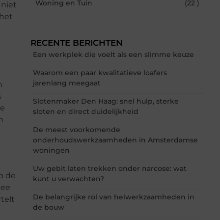
Woning en Tuin
(22 )
 niet
 het
RECENTE BERICHTEN
Een werkplek die voelt als een slimme keuze
Waarom een paar kwalitatieve loafers
jarenlang meegaat
n
s
Slotenmaker Den Haag: snel hulp, sterke
te
sloten en direct duidelijkheid
n
De meest voorkomende
onderhoudswerkzaamheden in Amsterdamse
woningen
Uw gebit laten trekken onder narcose: wat
p de
kunt u verwachten?
dee
De belangrijke rol van heiwerkzaamheden in
telt
de bouw