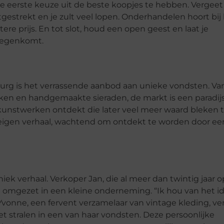
 eerste keuze uit de beste koopjes te hebben. Vergeet
estrekt en je zult veel lopen. Onderhandelen hoort bij
re prijs. En tot slot, houd een open geest en laat je
 tegenkomt.
rg is het verrassende aanbod aan unieke vondsten. Va
ken en handgemaakte sieraden, de markt is een paradij
fs kunstwerken ontdekt die later veel meer waard bleken 
n eigen verhaal, wachtend om ontdekt te worden door ee
k verhaal. Verkoper Jan, die al meer dan twintig jaar o
eft omgezet in een kleine onderneming. “Ik hou van het i
 Yvonne, een fervent verzamelaar van vintage kleding, ver
t stralen in een van haar vondsten. Deze persoonlijke