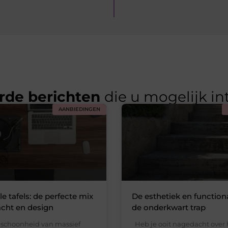
rde berichten
die u mogelijk in
AANBIEDINGEN
e tafels: de perfecte mix
De esthetiek en functiona
cht en design
de onderkwart trap
e schoonheid van massief
Heb je ooit nagedacht over 