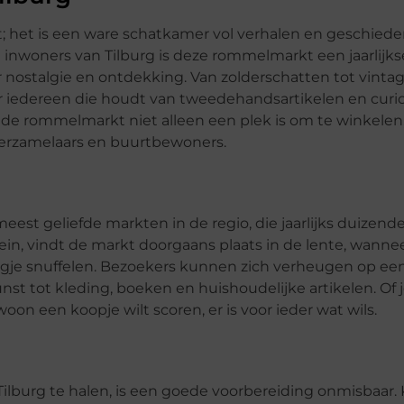
 het is een ware schatkamer vol verhalen en geschiede
 inwoners van Tilburg is deze rommelmarkt een jaarlijks
oor nostalgie en ontdekking. Van zolderschatten tot vinta
 iedereen die houdt van tweedehandsartikelen en curio
at de rommelmarkt niet alleen een plek is om te winkelen
erzamelaars en buurtbewoners.
est geliefde markten in de regio, die jaarlijks duizend
ein, vindt de markt doorgaans plaats in de lente, wanne
agje snuffelen. Bezoekers kunnen zich verheugen op ee
nst tot kleding, boeken en huishoudelijke artikelen. Of 
n een koopje wilt scoren, er is voor ieder wat wils.
lburg te halen, is een goede voorbereiding onmisbaar.