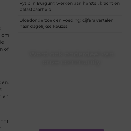
Fysio in Burgum: werken aan herstel, kracht en
belastbaarheid
Bloedonderzoek en voeding: cijfers vertalen
naar dagelijkse keuzes
k
m om
ie
n of
Word ook onderdeel van
onze community
Ben je een nieuwsgierige lezer, een gedreven
schrijver of iemand met een verhaal dat
den.
gehoord mag worden? Neem vandaag nog
t
contact met ons op en ontdek wat jij kunt
bijdragen aan Onderzoeksite.nl.
n en
❝
Of u nu een ervaren schrijver bent of net
begint: wij hebben de tools en
ondersteuning die u nodig hebt.
❞
iedt
n