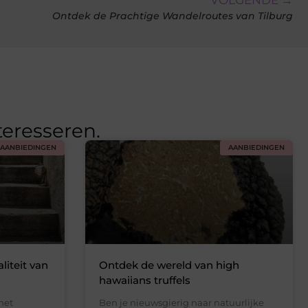
Ontdek de Prachtige Wandelroutes van Tilburg
teresseren.
AANBIEDINGEN
AANBIEDINGEN
liteit van
Ontdek de wereld van high
hawaiians truffels
het
Ben je nieuwsgierig naar natuurlijke