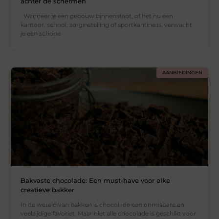
achter de schermen
Wanneer je een gebouw binnenstapt, of het nu een
kantoor, school, zorginstelling of sportkantine is, verwacht
je een schone
AANBIEDINGEN
Bakvaste chocolade: Een must-have voor elke
creatieve bakker
In de wereld van bakken is chocolade een onmisbare en
veelzijdige favoriet. Maar niet alle chocolade is geschikt voor