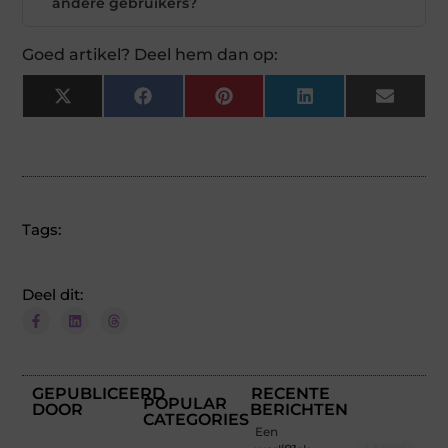
andere gebruikers?
Goed artikel? Deel hem dan op:
X
Facebook
Pinterest
LinkedIn
Email
(Twitter)
Tags:
Deel dit:
GEPUBLICEERD
RECENTE
POPULAR
DOOR
BERICHTEN
CATEGORIES
Een