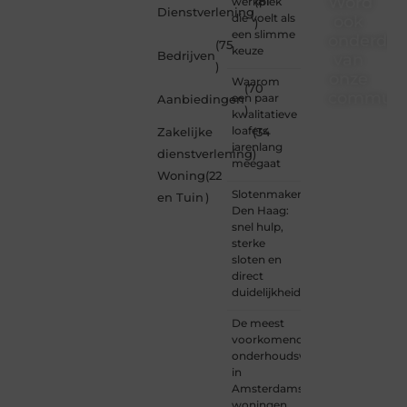
Word
werkplek
(81
Dienstverlening
die voelt als
ook
)
een slimme
onderdee
(75
keuze
Bedrijven
van
)
onze
Waarom
(70
communi
een paar
Aanbiedingen
)
kwalitatieve
Ben je
loafers
Zakelijke
(34
een
jarenlang
dienstverlening
)
nieuwsgierige
meegaat
Woning
(22
lezer,
Slotenmaker
een
en Tuin
)
Den Haag:
gedreven
snel hulp,
schrijver
sterke
of
sloten en
iemand
direct
met
duidelijkheid
een
verhaal
De meest
dat
voorkomende
gehoord
onderhoudswerkzaamheden
mag
in
worden?
Amsterdamse
Neem
woningen