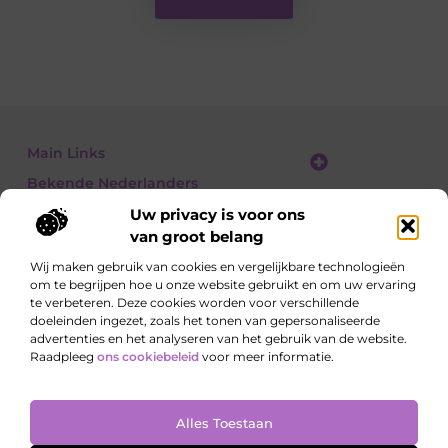
Main Links
Bekende Nederlanders
Linkbuilding platform: jouw gids naar slimme SEO en linkgroei
Geld verdienen met links: jouw gids om linkkracht om te zetten in inkomsten
Uw privacy is voor ons
van groot belang
Wij maken gebruik van cookies en vergelijkbare technologieën
om te begrijpen hoe u onze website gebruikt en om uw ervaring
Ontdek, lees, leer – elke dag opnieuw
te verbeteren. Deze cookies worden voor verschillende
Artikelen vol kennis, meningen en inspirerende
doeleinden ingezet, zoals het tonen van gepersonaliseerde
invalshoeken.
advertenties en het analyseren van het gebruik van de website.
Raadpleeg
ons cookiebeleid
voor meer informatie.
Website index
Cookiebeleid (EU)
Alles Toestaan