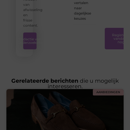
ondersteunin
vertalen
van
die u
naar
afwisseling
nodig
dagelijkse
en
hebt.
❞
keuzes
frisse
content.
Registreer
vandaag
Redactie van
nog
Onderzoeksite
Gerelateerde berichten
die u mogelijk
interesseren.
AANBIEDINGEN