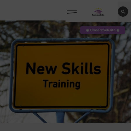
◉ Onderzoeksite ◉