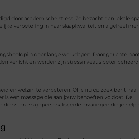
ldigd door academische stress. Ze bezocht een lokale sp
jke verbetering in haar slaapkwaliteit en algeheel men
ingshoofdpijn door lange werkdagen. Door gerichte hoo
n verlicht en werden zijn stressniveaus beter beheerd
d en welzijn te verbeteren. Of je nu op zoek bent naar
p, er is een massage die aan jouw behoeften voldoet. De
e diensten en gepersonaliseerde ervaringen die je help
rg