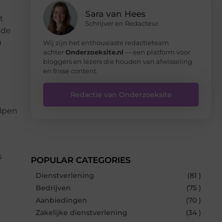
Sara van Hees
t
Schrijver en Redacteur
 de
u
Wij zijn het enthousiaste redactieteam
achter
Onderzoeksite.nl
— een platform voor
bloggers en lezers die houden van afwisseling
en frisse content.
Redactie van Onderzoeksite
elpen
s
POPULAR CATEGORIES
Dienstverlening
(81 )
Bedrijven
(75 )
Aanbiedingen
(70 )
Zakelijke dienstverlening
(34 )