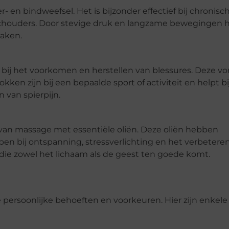
- en bindweefsel. Het is bijzonder effectief bij chronisc
schouders. Door stevige druk en langzame bewegingen 
aken.
bij het voorkomen en herstellen van blessures. Deze v
kken zijn bij een bepaalde sport of activiteit en helpt bi
 van spierpijn.
an massage met essentiële oliën. Deze oliën hebben
en bij ontspanning, stressverlichting en het verbetere
die zowel het lichaam als de geest ten goede komt.
u
e persoonlijke behoeften en voorkeuren. Hier zijn enkele 