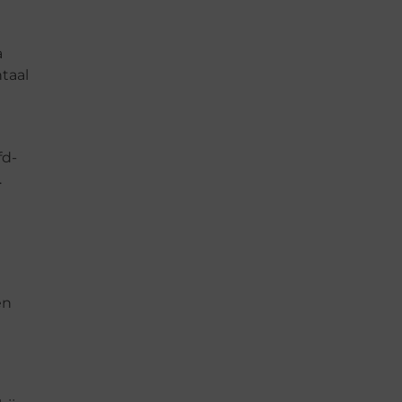
a
taal
fd-
.
en