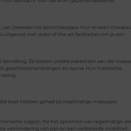
n hun aandacht voor detail en gepersonaliseerde
s, van Zweedse tot sportmassages. Hun ervaren therape
 uitgerust met state-of-the-art faciliteiten om je een
le bevolking. Ze bieden unieke pakketten aan die mass
s gezichtsbehandelingen en sauna. Hun holistische
varing.
s die baat hebben gehad bij regelmatige massages:
chronische rugpijn. Na het opnemen van regelmatige di
ante vermindering van pijn en een verbeterde mobiliteit.