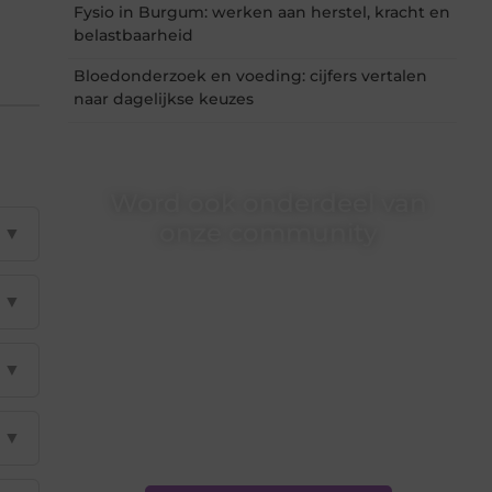
Fysio in Burgum: werken aan herstel, kracht en
belastbaarheid
Bloedonderzoek en voeding: cijfers vertalen
naar dagelijkse keuzes
Word ook onderdeel van
onze community
▼
Ben je een nieuwsgierige lezer, een gedreven
schrijver of iemand met een verhaal dat
▼
gehoord mag worden? Neem vandaag nog
contact met ons op en ontdek wat jij kunt
bijdragen aan Onderzoeksite.nl.
▼
❝
Of u nu een ervaren schrijver bent of net
begint: wij hebben de tools en
▼
ondersteuning die u nodig hebt.
❞