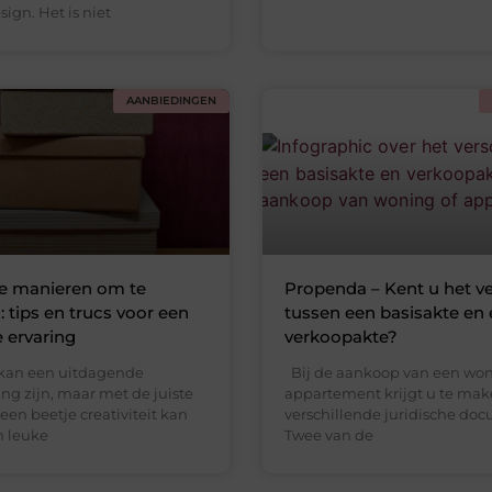
sign. Het is niet
AANBIEDINGEN
te manieren om te
Propenda – Kent u het ve
: tips en trucs voor een
tussen een basisakte en
e ervaring
verkoopakte?
kan een uitdagende
Bij de aankoop van een won
g zijn, maar met de juiste
appartement krijgt u te ma
en beetje creativiteit kan
verschillende juridische do
n leuke
Twee van de