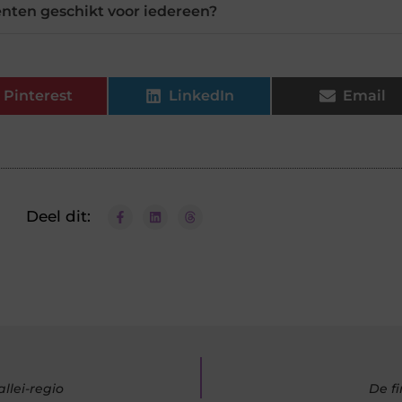
nten geschikt voor iedereen?
Pinterest
LinkedIn
Email
Deel dit:
llei-regio
De f