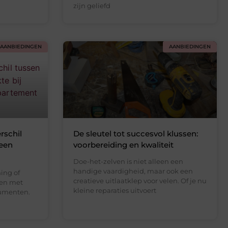
zijn geliefd
AANBIEDINGEN
AANBIEDINGEN
rschil
De sleutel tot succesvol klussen:
 een
voorbereiding en kwaliteit
Doe-het-zelven is niet alleen een
handige vaardigheid, maar ook een
ing of
creatieve uitlaatklep voor velen. Of je nu
ken met
kleine reparaties uitvoert
cumenten.