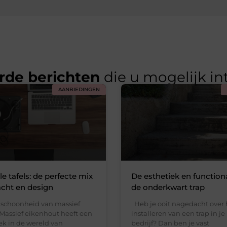
rde berichten
die u mogelijk in
AANBIEDINGEN
e tafels: de perfecte mix
De esthetiek en functiona
cht en design
de onderkwart trap
e schoonheid van massief
Heb je ooit nagedacht over 
Massief eikenhout heeft een
installeren van een trap in je 
ek in de wereld van
bedrijf? Dan ben je vast