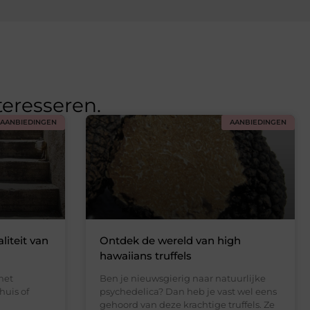
teresseren.
AANBIEDINGEN
AANBIEDINGEN
liteit van
Ontdek de wereld van high
hawaiians truffels
het
Ben je nieuwsgierig naar natuurlijke
huis of
psychedelica? Dan heb je vast wel eens
gehoord van deze krachtige truffels. Ze