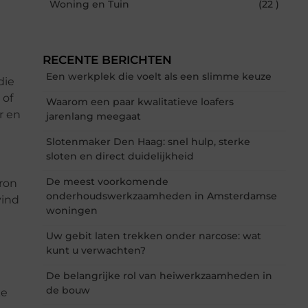
Woning en Tuin
(22 )
RECENTE BERICHTEN
Een werkplek die voelt als een slimme keuze
die
 of
Waarom een paar kwalitatieve loafers
r en
jarenlang meegaat
Slotenmaker Den Haag: snel hulp, sterke
sloten en direct duidelijkheid
De meest voorkomende
bron
onderhoudswerkzaamheden in Amsterdamse
vind
woningen
Uw gebit laten trekken onder narcose: wat
kunt u verwachten?
De belangrijke rol van heiwerkzaamheden in
de bouw
ke