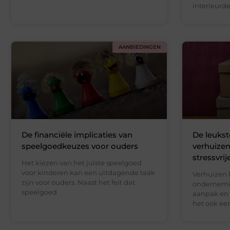
interieurde
AANBIEDINGEN
De financiële implicaties van
De leuks
speelgoedkeuzes voor ouders
verhuizen
stressvrij
Het kiezen van het juiste speelgoed
voor kinderen kan een uitdagende taak
Verhuizen 
zijn voor ouders. Naast het feit dat
ondernemin
speelgoed
aanpak en e
het ook ee