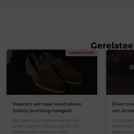
Gerelatee
AANBIEDINGEN
Waarom een paar kwalitatieve
Eiken oval
loafers jarenlang meegaat
van amba
Een goed paar loafers koop je niet
De tijdloz
alleen voor dit seizoen. Kies je voor
eikenhout 
kwaliteit, dan heb je er vaak
speciale pl