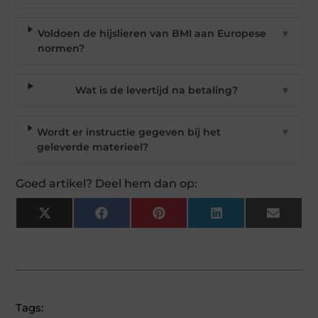
Voldoen de hijslieren van BMI aan Europese
▼
normen?
Wat is de levertijd na betaling?
▼
Wordt er instructie gegeven bij het
▼
geleverde materieel?
Goed artikel? Deel hem dan op:
X
Facebook
Pinterest
LinkedIn
Email
(Twitter)
Tags: