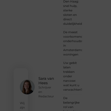
Den Haag:
gedreven
snel hulp,
schrijver
sterke
of
sloten en
iemand
direct
met
duidelijkheid
een
verhaal
De meest
dat
voorkomende
gehoord
onderhoudswerkzaamheden
mag
in
worden?
Amsterdamse
Neem
woningen
vandaag
nog
Uw gebit
contact
laten
met
trekken
ons op
onder
en
Sara van
narcose:
ontdek
Hees
wat kunt u
wat jij
Schrijver
verwachten?
kunt
en
bijdragen
Redacteur
De
aan
belangrijke
Wij
Onderzoeksite.
rol van
zijn