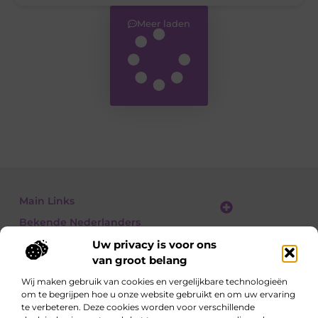
Meer laden
Main Links
Bekende Nederlanders
Linkbuilding platform: jouw gids naar slimme SEO en linkgroei
Geld verdienen met links: jouw gids om linkkracht om te zetten in inkomsten
Uw privacy is voor ons
van groot belang
Wij maken gebruik van cookies en vergelijkbare technologieën
om te begrijpen hoe u onze website gebruikt en om uw ervaring
Ontdek, lees, leer – elke dag opnieuw
te verbeteren. Deze cookies worden voor verschillende
Artikelen vol kennis, meningen en inspirerende