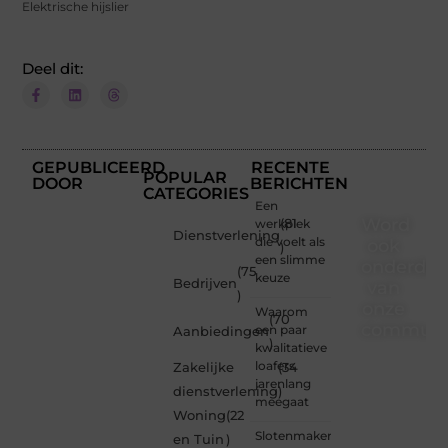
Elektrische hijslier
Deel dit:
GEPUBLICEERD
RECENTE
POPULAR
DOOR
BERICHTEN
CATEGORIES
Een
Word
werkplek
(81
Dienstverlening
die voelt als
ook
)
een slimme
onderdee
(75
keuze
Bedrijven
van
)
onze
Waarom
(70
communi
een paar
Aanbiedingen
)
kwalitatieve
Ben je
loafers
Zakelijke
(34
een
jarenlang
dienstverlening
)
nieuwsgierige
meegaat
Woning
(22
lezer,
Slotenmaker
een
en Tuin
)