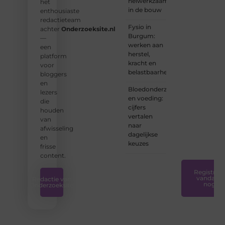
heiwerkzaamheden
het
❝
Of u
in de bouw
enthousiaste
nu een
redactieteam
ervaren
Fysio in
achter
Onderzoeksite.nl
schrijver
Burgum:
—
bent of
werken aan
een
net
herstel,
platform
begint:
kracht en
voor
wij
belastbaarheid
bloggers
hebben
en
de
Bloedonderzoek
lezers
tools
en voeding:
die
en
cijfers
houden
ondersteunin
vertalen
van
die u
naar
afwisseling
nodig
dagelijkse
en
hebt.
❞
keuzes
frisse
content.
Registreer
vandaag
Redactie van
nog
Onderzoeksite