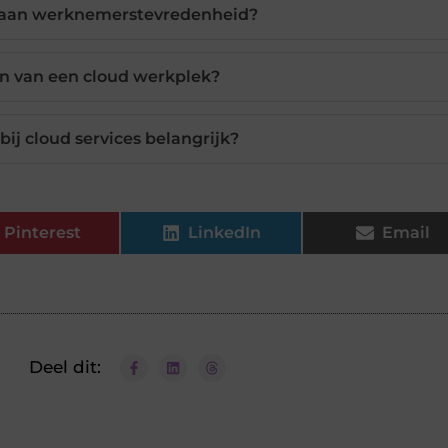
j aan werknemerstevredenheid?
en van een cloud werkplek?
bij cloud services belangrijk?
Pinterest
LinkedIn
Email
Deel dit: