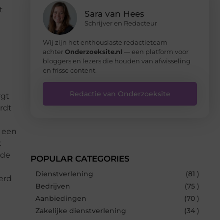
t
Sara van Hees
Schrijver en Redacteur
Wij zijn het enthousiaste redactieteam
achter
Onderzoeksite.nl
— een platform voor
bloggers en lezers die houden van afwisseling
en frisse content.
Redactie van Onderzoeksite
rgt
rdt
n een
t
 de
POPULAR CATEGORIES
Dienstverlening
(81 )
erd
Bedrijven
(75 )
Aanbiedingen
(70 )
Zakelijke dienstverlening
(34 )