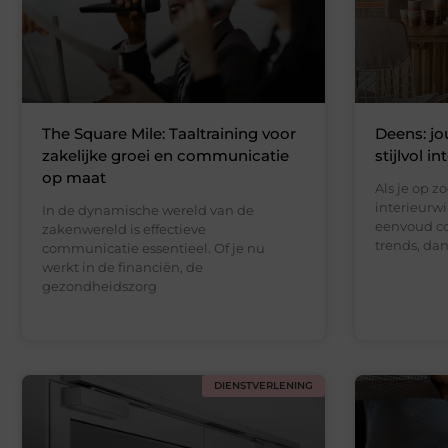
The Square Mile: Taaltraining voor
Deens: jo
zakelijke groei en communicatie
stijlvol in
op maat
Als je op z
interieurw
In de dynamische wereld van de
eenvoud co
zakenwereld is effectieve
trends, dan
communicatie essentieel. Of je nu
werkt in de financiën, de
gezondheidszorg
DIENSTVERLENING