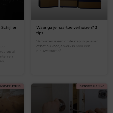
 Schijf en
Waar ga je naartoe verhuizen? 3
n
tips!
Verhuizen is een grote stap in je leven,
of het nu voor je werk is, voor een
tieel
nieuwe start of
waarop al
enten en
en.
ENSTVERLENING
DIENSTVERLENING