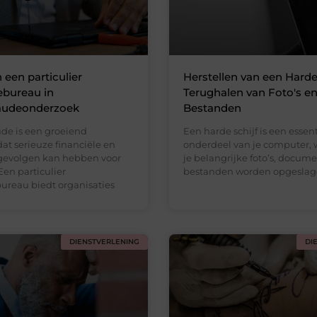
 een particulier
Herstellen van een Harde
ebureau in
Terughalen van Foto's e
raudeonderzoek
Bestanden
ude is een groeiend
Een harde schijf is een essen
at serieuze financiële en
onderdeel van je computer, 
 gevolgen kan hebben voor
je belangrijke foto’s, docum
Een particulier
bestanden worden opgeslag
ureau biedt organisaties
DIENSTVERLENING
DI