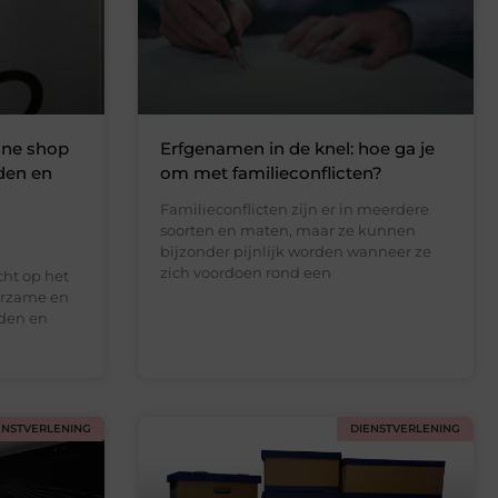
ine shop
Erfgenamen in de knel: hoe ga je
den en
om met familieconflicten?
Familieconflicten zijn er in meerdere
soorten en maten, maar ze kunnen
bijzonder pijnlijk worden wanneer ze
zich voordoen rond een
ht op het
uurzame en
den en
ENSTVERLENING
DIENSTVERLENING