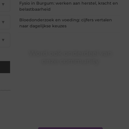
Fysio in Burgum: werken aan herstel, kracht en
▼
belastbaarheid
Bloedonderzoek en voeding: cijfers vertalen
▼
naar dagelijkse keuzes
▼
Word ook onderdeel van
onze community
Ben je een nieuwsgierige lezer, een gedreven
schrijver of iemand met een verhaal dat
gehoord mag worden? Neem vandaag nog
contact met ons op en ontdek wat jij kunt
bijdragen aan Onderzoeksite.nl.
❝
Of u nu een ervaren schrijver bent of net
begint: wij hebben de tools en
ondersteuning die u nodig hebt.
❞