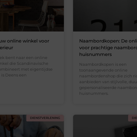
uw online winkel voor
Naambordkopen: De onl
terieur
voor prachtige naambor
huisnummers
oek bent naar een online
inkel die Scandinavische
Naambordkopen is een
mbineert met eigentijdse
toonaangevende online
 is Deens een
naambordenshop die zich ric
aanbieden van stijlvolle, d
gepersonaliseerde naambor
huisnummers.
DIENSTVERLENING
DI