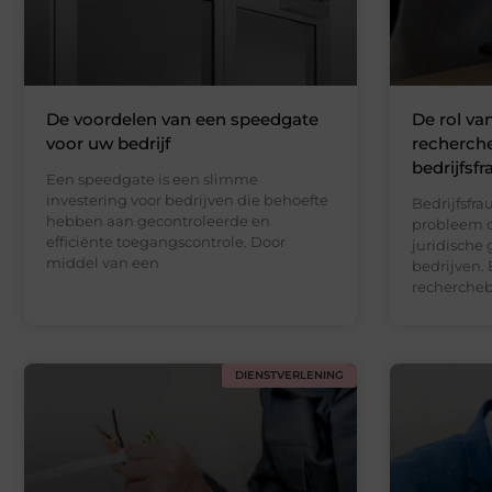
De voordelen van een speedgate
De rol van
voor uw bedrijf
recherch
bedrijfsf
Een speedgate is een slimme
investering voor bedrijven die behoefte
Bedrijfsfra
hebben aan gecontroleerde en
probleem d
efficiënte toegangscontrole. Door
juridische
middel van een
bedrijven. 
rechercheb
DIENSTVERLENING