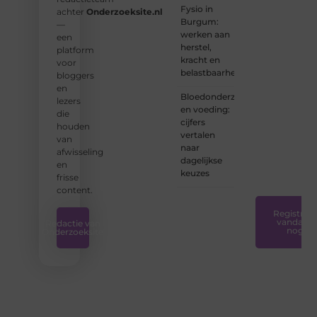
ervaren
Fysio in
achter
Onderzoeksite.nl
schrijver
Burgum:
—
bent of
werken aan
een
net
herstel,
platform
begint:
kracht en
voor
wij
belastbaarheid
bloggers
hebben
en
de
Bloedonderzoek
lezers
tools
en voeding:
die
en
cijfers
houden
ondersteunin
vertalen
van
die u
naar
afwisseling
nodig
dagelijkse
en
hebt.
❞
keuzes
frisse
content.
Registreer
vandaag
Redactie van
nog
Onderzoeksite