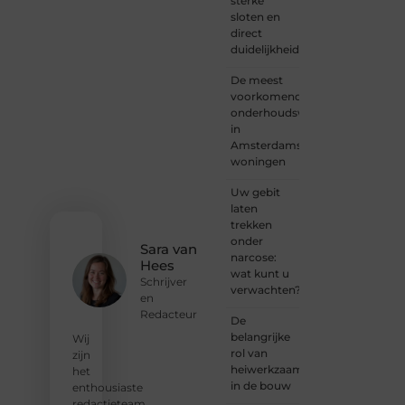
sterke
of
sloten en
iemand
direct
met
duidelijkheid
een
verhaal
De meest
dat
voorkomende
gehoord
onderhoudswerkzaamheden
mag
in
worden?
Amsterdamse
Neem
woningen
vandaag
nog
Uw gebit
contact
laten
met
trekken
ons op
onder
en
Sara van
narcose:
ontdek
Hees
wat kunt u
wat jij
Schrijver
verwachten?
kunt
en
bijdragen
Redacteur
De
aan
belangrijke
Wij
Onderzoeksite.
rol van
zijn
heiwerkzaamheden
het
❝
Of u
in de bouw
enthousiaste
nu een
redactieteam