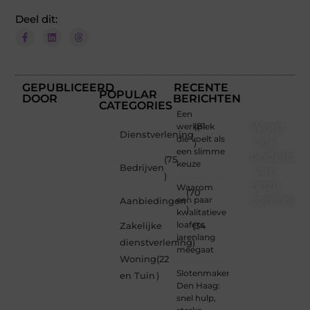
Deel dit:
GEPUBLICEERD
RECENTE
POPULAR
DOOR
BERICHTEN
CATEGORIES
Een
Word
werkplek
(81
Dienstverlening
die voelt als
ook
)
een slimme
onderdee
(75
keuze
Bedrijven
van
)
onze
Waarom
(70
communi
een paar
Aanbiedingen
)
kwalitatieve
Ben je
loafers
Zakelijke
(34
een
jarenlang
dienstverlening
)
nieuwsgierige
meegaat
Woning
(22
lezer,
Slotenmaker
een
en Tuin
)
Den Haag:
gedreven
snel hulp,
schrijver