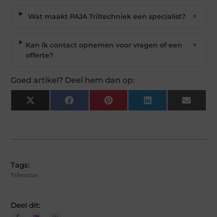
Wat maakt PAJA Triltechniek een specialist?
▼
Kan ik contact opnemen voor vragen of een
▼
offerte?
Goed artikel? Deel hem dan op:
X
Facebook
Pinterest
LinkedIn
Email
(Twitter)
Tags:
Trilmotor
Deel dit: