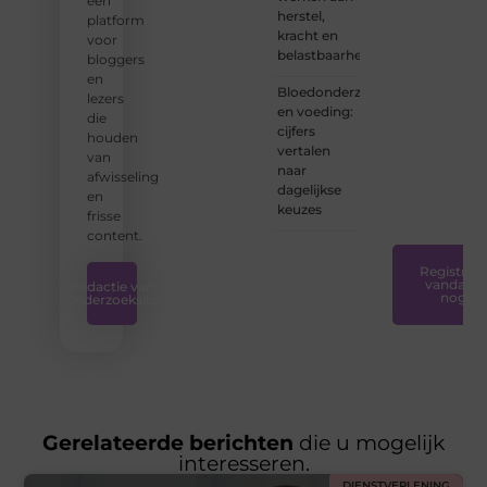
een
net
herstel,
platform
begint:
kracht en
voor
wij
belastbaarheid
bloggers
hebben
en
de
Bloedonderzoek
lezers
tools
en voeding:
die
en
cijfers
houden
ondersteunin
vertalen
van
die u
naar
afwisseling
nodig
dagelijkse
en
hebt.
❞
keuzes
frisse
content.
Registreer
vandaag
Redactie van
nog
Onderzoeksite
Gerelateerde berichten
die u mogelijk
interesseren.
DIENSTVERLENING