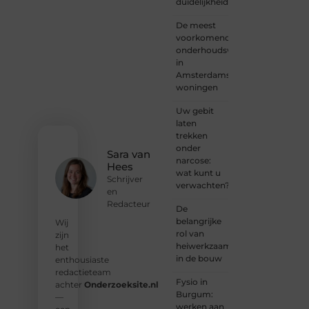
duidelijkheid
een
verhaal
De meest
dat
voorkomende
gehoord
onderhoudswerkzaamheden
mag
in
worden?
Amsterdamse
Neem
woningen
vandaag
nog
Uw gebit
contact
laten
met
trekken
ons op
onder
en
Sara van
narcose:
ontdek
Hees
wat kunt u
wat jij
Schrijver
verwachten?
kunt
en
bijdragen
Redacteur
De
aan
belangrijke
Wij
Onderzoeksite.
rol van
zijn
heiwerkzaamheden
het
❝
Of u
in de bouw
enthousiaste
nu een
redactieteam
ervaren
Fysio in
achter
Onderzoeksite.nl
schrijver
Burgum:
—
bent of
werken aan