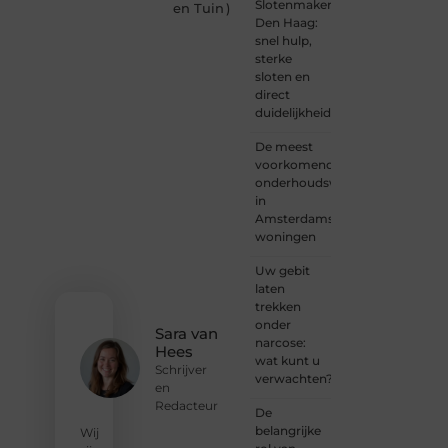
Slotenmaker
een
en Tuin
)
Den Haag:
gedreven
snel hulp,
schrijver
sterke
of
sloten en
iemand
direct
met
duidelijkheid
een
verhaal
De meest
dat
voorkomende
gehoord
onderhoudswerkzaamheden
mag
in
worden?
Amsterdamse
Neem
woningen
vandaag
nog
Uw gebit
contact
laten
met
trekken
ons op
onder
en
Sara van
narcose:
ontdek
Hees
wat kunt u
wat jij
Schrijver
verwachten?
kunt
en
bijdragen
Redacteur
De
aan
belangrijke
Wij
Onderzoeksite.