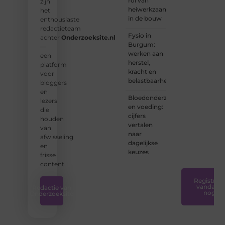
rol van
zijn
heiwerkzaamheden
het
❝
Of u
in de bouw
enthousiaste
nu een
redactieteam
ervaren
Fysio in
achter
Onderzoeksite.nl
schrijver
Burgum:
—
bent of
werken aan
een
net
herstel,
platform
begint:
kracht en
voor
wij
belastbaarheid
bloggers
hebben
en
de
Bloedonderzoek
lezers
tools
en voeding:
die
en
cijfers
houden
ondersteunin
vertalen
van
die u
naar
afwisseling
nodig
dagelijkse
en
hebt.
❞
keuzes
frisse
content.
Registreer
vandaag
Redactie van
nog
Onderzoeksite