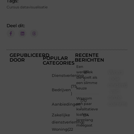
Tags:
Cursus datavisualisatie
Deel dit:
GEPUBLICEERD
RECENTE
POPULAR
DOOR
BERICHTEN
CATEGORIES
Een
Word
werkplek
(81
Dienstverlening
die voelt als
ook
)
een slimme
onderdee
(75
keuze
Bedrijven
van
)
onze
Waarom
(70
communi
een paar
Aanbiedingen
)
kwalitatieve
Ben je
loafers
Zakelijke
(34
een
jarenlang
dienstverlening
)
nieuwsgierige
meegaat
Woning
(22
lezer,