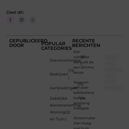
Deel dit:
GEPUBLICEERD
RECENTE
POPULAR
DOOR
BERICHTEN
CATEGORIES
Een
Word
werkplek
(81
Dienstverlening
die voelt als
ook
)
een slimme
onderdee
(75
keuze
Bedrijven
van
)
onze
Waarom
(70
communi
een paar
Aanbiedingen
)
kwalitatieve
Ben je
loafers
Zakelijke
(34
een
jarenlang
dienstverlening
)
nieuwsgierige
meegaat
Woning
(22
lezer,
Slotenmaker
een
en Tuin
)
Den Haag:
gedreven
snel hulp,
schrijver