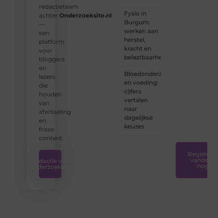
nu een
redactieteam
ervaren
Fysio in
achter
Onderzoeksite.nl
schrijver
Burgum:
—
bent of
werken aan
een
net
herstel,
platform
begint:
kracht en
voor
wij
belastbaarheid
bloggers
hebben
en
de
Bloedonderzoek
lezers
tools
en voeding:
die
en
cijfers
houden
ondersteunin
vertalen
van
die u
naar
afwisseling
nodig
dagelijkse
en
hebt.
❞
keuzes
frisse
content.
Registreer
vandaag
Redactie van
nog
Onderzoeksite