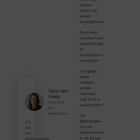
sterke
of
sloten en
iemand
direct
met
duidelijkheid
een
verhaal
De meest
dat
voorkomende
gehoord
onderhoudswerkzaamheden
mag
in
worden?
Amsterdamse
Neem
woningen
vandaag
nog
Uw gebit
contact
laten
met
trekken
ons op
onder
en
Sara van
narcose:
ontdek
Hees
wat kunt u
wat jij
Schrijver
verwachten?
kunt
en
bijdragen
Redacteur
De
aan
belangrijke
Wij
Onderzoeksite.
rol van
zijn
heiwerkzaamheden
het
❝
Of u
in de bouw
enthousiaste