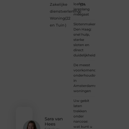
Ben je
loafers
Zakelijke
(34
een
jarenlang
dienstverlening
)
nieuwsgierige
meegaat
Woning
(22
lezer,
Slotenmaker
een
en Tuin
)
Den Haag:
gedreven
snel hulp,
schrijver
sterke
of
sloten en
iemand
direct
met
duidelijkheid
een
verhaal
De meest
dat
voorkomende
gehoord
onderhoudswerkzaamheden
mag
in
worden?
Amsterdamse
Neem
woningen
vandaag
nog
Uw gebit
contact
laten
met
trekken
ons op
onder
en
Sara van
narcose:
ontdek
Hees
wat kunt u
wat jij