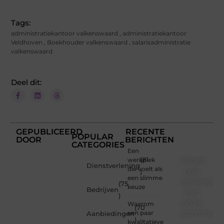
Tags:
administratiekantoor valkenswaard
,
administratiekantoor
Veldhoven
,
Boekhouder valkenswaard
,
salarisadministratie
valkenswaard
Deel dit:
GEPUBLICEERD
RECENTE
POPULAR
DOOR
BERICHTEN
CATEGORIES
Een
Word
werkplek
(81
Dienstverlening
die voelt als
ook
)
een slimme
onderdee
(75
keuze
Bedrijven
van
)
onze
Waarom
(70
communi
een paar
Aanbiedingen
)
kwalitatieve