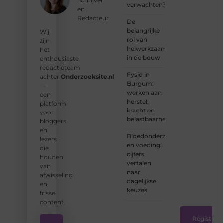
Schrijver
verwachten?
kunt
en
bijdragen
Redacteur
De
aan
belangrijke
Wij
Onderzoeksite.
rol van
zijn
heiwerkzaamheden
het
❝
Of u
in de bouw
enthousiaste
nu een
redactieteam
ervaren
Fysio in
achter
Onderzoeksite.nl
schrijver
Burgum:
—
bent of
werken aan
een
net
herstel,
platform
begint:
kracht en
voor
wij
belastbaarheid
bloggers
hebben
en
de
Bloedonderzoek
lezers
tools
en voeding:
die
en
cijfers
houden
ondersteunin
vertalen
van
die u
naar
afwisseling
nodig
dagelijkse
en
hebt.
❞
keuzes
frisse
content.
Registreer