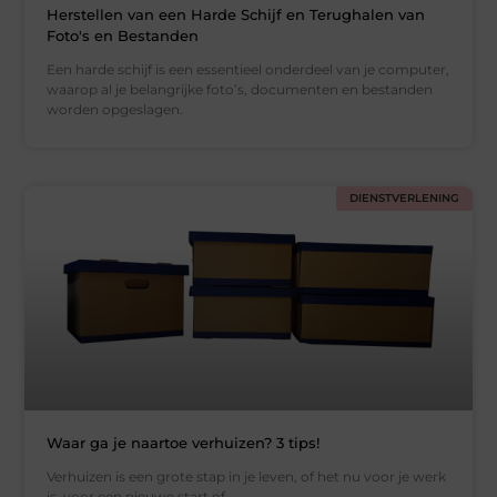
Herstellen van een Harde Schijf en Terughalen van
Foto's en Bestanden
Een harde schijf is een essentieel onderdeel van je computer,
waarop al je belangrijke foto’s, documenten en bestanden
worden opgeslagen.
DIENSTVERLENING
Waar ga je naartoe verhuizen? 3 tips!
Verhuizen is een grote stap in je leven, of het nu voor je werk
is, voor een nieuwe start of