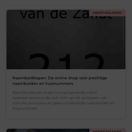
DIENSTVERLENING
Naambordkopen: De online shop voor prachtige
naamborden en huisnummers
Naambordkopen is een toonaangevende online
naambordenshop die zich richt op het aanbieden van
stijlvolle, duurzame en gepersonaliseerde naamborden en
huisnummers.
DIENSTVERLENING