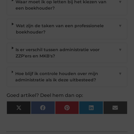
Waar moet ik op letten bij het kiezen van
▼
een boekhouder?
Wat zijn de taken van een professionele
▼
boekhouder?
Is er verschil tussen administratie voor
▼
ZZP'ers en MKB's?
Hoe blijf ik controle houden over mijn
▼
administratie als ik deze uitbesteed?
Goed artikel? Deel hem dan op:
X
Facebook
Pinterest
LinkedIn
Email
(Twitter)