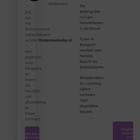
bijdragen
Redacteur
De
aan
belangrijke
Wij
Onderzoeksite.
rol van
zijn
heiwerkzaamheden
het
❝
Of u
in de bouw
enthousiaste
nu een
redactieteam
ervaren
Fysio in
achter
Onderzoeksite.nl
schrijver
Burgum:
—
bent of
werken aan
een
net
herstel,
platform
begint:
kracht en
voor
wij
belastbaarheid
bloggers
hebben
en
de
Bloedonderzoek
lezers
tools
en voeding:
die
en
cijfers
houden
ondersteunin
vertalen
van
die u
naar
afwisseling
nodig
dagelijkse
en
hebt.
❞
keuzes
frisse
content.
Registreer
vandaag
Redactie van
nog
Onderzoeksite