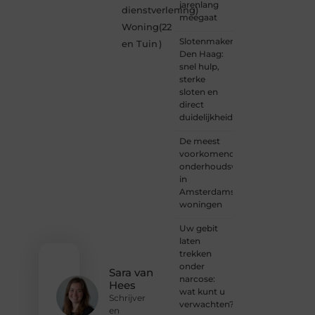
een
jarenlang
dienstverlening
)
nieuwsgierige
meegaat
Woning
(22
lezer,
Slotenmaker
een
en Tuin
)
Den Haag:
gedreven
snel hulp,
schrijver
sterke
of
sloten en
iemand
direct
met
duidelijkheid
een
verhaal
De meest
dat
voorkomende
gehoord
onderhoudswerkzaamheden
mag
in
worden?
Amsterdamse
Neem
woningen
vandaag
nog
Uw gebit
contact
laten
met
trekken
ons op
onder
en
Sara van
narcose:
ontdek
Hees
wat kunt u
wat jij
Schrijver
verwachten?
kunt
en