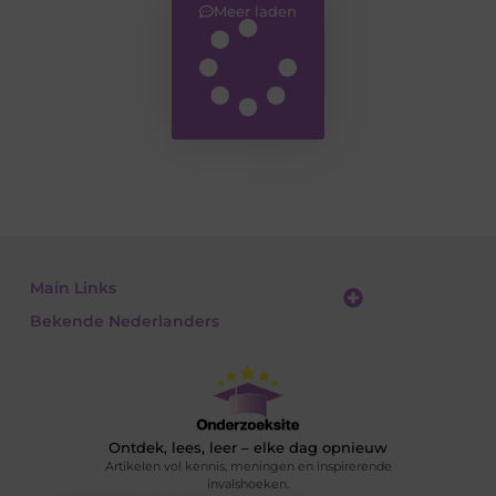
Meer laden
Main Links
Bekende Nederlanders
Linkbuilding platform: jouw gids naar slimme SEO en linkgroei
Geld verdienen met links: jouw gids om linkkracht om te zetten in inkomsten
Ontdek, lees, leer – elke dag opnieuw
Artikelen vol kennis, meningen en inspirerende
invalshoeken.