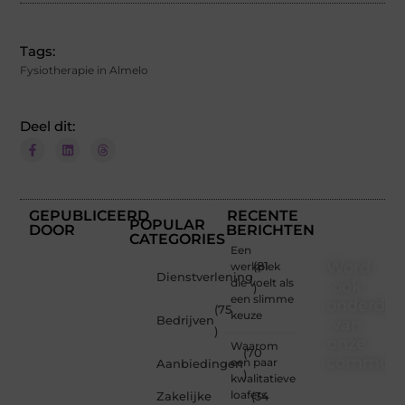
Tags:
Fysiotherapie in Almelo
Deel dit:
GEPUBLICEERD
RECENTE
POPULAR
DOOR
BERICHTEN
CATEGORIES
Een
Word
werkplek
(81
Dienstverlening
die voelt als
ook
)
een slimme
onderdee
(75
keuze
Bedrijven
van
)
onze
Waarom
(70
communi
een paar
Aanbiedingen
)
kwalitatieve
Ben je
loafers
Zakelijke
(34