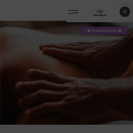
◉ Onderzoeksite ◉