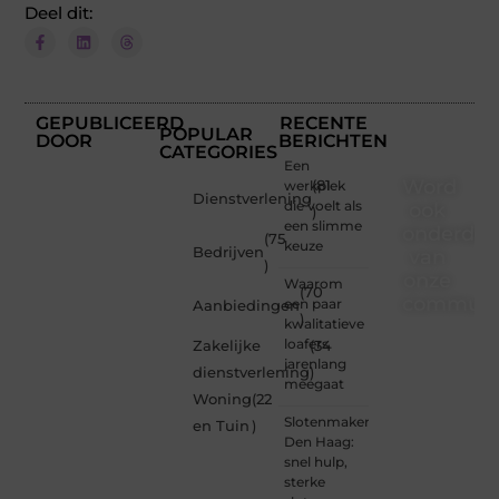
Deel dit:
GEPUBLICEERD
RECENTE
POPULAR
DOOR
BERICHTEN
CATEGORIES
Een
Word
werkplek
(81
Dienstverlening
die voelt als
ook
)
een slimme
onderdee
(75
keuze
Bedrijven
van
)
onze
Waarom
(70
communi
een paar
Aanbiedingen
)
kwalitatieve
Ben je
loafers
Zakelijke
(34
een
jarenlang
dienstverlening
)
nieuwsgierige
meegaat
Woning
(22
lezer,
Slotenmaker
een
en Tuin
)
Den Haag:
gedreven
snel hulp,
schrijver
sterke
of