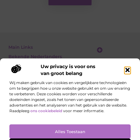
Main Links
Bekende Nederlanders
Linkbuilding platform: jouw gids naar slimme SEO en linkgroei
Geld verdienen met links: jouw gids om linkkracht om te zetten in inkomsten
Uw privacy is voor ons
van groot belang
Wij maken gebruik van cookies en vergelijkbare technologieën
om te begrijpen hoe u onze website gebruikt en om uw ervaring
Ontdek, lees, leer – elke dag opnieuw
te verbeteren. Deze cookies worden voor verschillende
Artikelen vol kennis, meningen en inspirerende
doeleinden ingezet, zoals het tonen van gepersonaliseerde
invalshoeken.
advertenties en het analyseren van het gebruik van de website.
Raadpleeg
ons cookiebeleid
voor meer informatie.
Website index
Cookiebeleid (EU)
Alles Toestaan