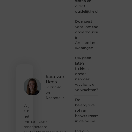
sloten en
iemand
direct
met
duidelijkheid
een
verhaal
De meest
dat
voorkomende
gehoord
onderhoudswerkzaamheden
mag
in
worden?
Amsterdamse
Neem
woningen
vandaag
nog
Uw gebit
contact
laten
met
trekken
ons op
onder
en
Sara van
narcose:
ontdek
Hees
wat kunt u
wat jij
Schrijver
verwachten?
kunt
en
bijdragen
Redacteur
De
aan
belangrijke
Wij
Onderzoeksite.
rol van
zijn
heiwerkzaamheden
het
❝
Of u
in de bouw
enthousiaste
nu een
redactieteam
ervaren
Fysio in