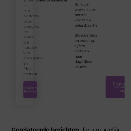
achter
Onderzoeksite.nl
schrijver
Burgum:
—
bent of
werken aan
een
net
herstel,
platform
begint:
kracht en
voor
wij
belastbaarheid
bloggers
hebben
en
de
Bloedonderzoek
lezers
tools
en voeding:
die
en
cijfers
houden
ondersteunin
vertalen
van
die u
naar
afwisseling
nodig
dagelijkse
en
hebt.
❞
keuzes
frisse
content.
Registreer
vandaag
Redactie van
nog
Onderzoeksite
Gerelateerde berichten
die u mogelijk