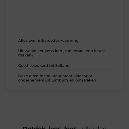
Ontdek onze meest gelezen en besproken blogs van dit
moment. Van actuele analyses tot persoonlijke verhalen
en unieke opinies – dit mag je niet missen.
Alles over infraroodverwarming
Uit welke keukens kan je allemaal een keuze
maken?
Goed verzekerd bij Salland
Deze airco-installateur staat klaar voor
ondernemers uit Limburg en omstreken
Ontdek, lees, leer
– elke dag