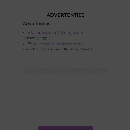
ADVERTENTIES
Advertenties
Hier adverteren? Meld je aan.
Omschrijving:
succesvolle ondernemers
Omschrijving: succesvolle ondernemers
Word onderdeel van Onderzoeksite.nl
Onderzoeksite.nl is er voor iedereen met een liefde
voor schrijven, analyseren of simpelweg lezen. Ben jij
nieuwsgierig, kritisch en heb je iets te delen? Sluit je
dan aan bij onze groeiende groep denkers, dromers
en doeners.
❝
Samen maken we kennis toegankelijk en
verhalen krachtig
❞