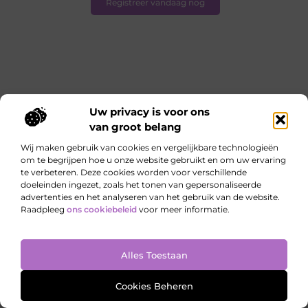
Registreer vandaag nog
Uw privacy is voor ons
van groot belang
Meer dan een blogplatform
: Een plek
Wij maken gebruik van cookies en vergelijkbare technologieën
voor groei,
ontdekking en diepgang
om te begrijpen hoe u onze website gebruikt en om uw ervaring
te verbeteren. Deze cookies worden voor verschillende
Ontdek wie wij zijn, wat ons drijft en waarom we
doeleinden ingezet, zoals het tonen van gepersonaliseerde
advertenties en het analyseren van het gebruik van de website.
deze inspirerende plek hebben gecreëerd. Onze
Raadpleeg
ons cookiebeleid
voor meer informatie.
missie is helder: inzicht en inspiratie bieden door
de kracht van woorden. Wij geloven in de impact
van authentieke verhalen die het dagelijks leven
Alles Toestaan
verrijken.
Cookies Beheren
Lees meer over ons