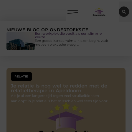
NIEUWE BLOG OP ONDERZOEKSITE
Een werkplek die voelt als een slimme
keuze
Een goede kantoorruimte kiezen begint vaak
met een praktische vraag: ...
RELATIE
Je relatie is nog wel te redden met de
relatietherapie in Apeldoorn
Als je al een langere tijd tegen veel struikelblokken
aanloopt in je relatie is het misschien wel eens tijd voor