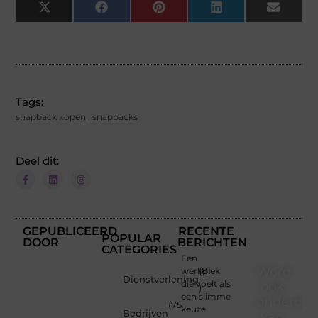
X
Facebook
Pinterest
LinkedIn
Email
(Twitter)
Tags:
snapback kopen
,
snapbacks
Deel dit:
GEPUBLICEERD
RECENTE
POPULAR
DOOR
BERICHTEN
CATEGORIES
Een
Word
werkplek
(81
Dienstverlening
die voelt als
ook
)
een slimme
onderdee
(75
keuze
Bedrijven
van