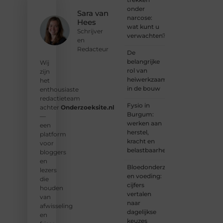
ons op
onder
en
Sara van
narcose:
ontdek
Hees
wat kunt u
wat jij
Schrijver
verwachten?
kunt
en
bijdragen
Redacteur
De
aan
belangrijke
Wij
Onderzoeksite.
rol van
zijn
heiwerkzaamheden
het
❝
Of u
in de bouw
enthousiaste
nu een
redactieteam
ervaren
Fysio in
achter
Onderzoeksite.nl
schrijver
Burgum:
—
bent of
werken aan
een
net
herstel,
platform
begint:
kracht en
voor
wij
belastbaarheid
bloggers
hebben
en
de
Bloedonderzoek
lezers
tools
en voeding:
die
en
cijfers
houden
ondersteunin
vertalen
van
die u
naar
afwisseling
nodig
dagelijkse
en
hebt.
❞
keuzes