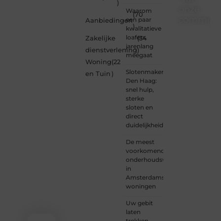
)
onze
Waarom
(70
communi
een paar
Aanbiedingen
)
kwalitatieve
Ben je
loafers
Zakelijke
(34
een
jarenlang
dienstverlening
)
nieuwsgierige
meegaat
Woning
(22
lezer,
Slotenmaker
een
en Tuin
)
Den Haag:
gedreven
snel hulp,
schrijver
sterke
of
sloten en
iemand
direct
met
duidelijkheid
een
verhaal
De meest
dat
voorkomende
gehoord
onderhoudswerkzaamheden
mag
in
worden?
Amsterdamse
Neem
woningen
vandaag
nog
Uw gebit
contact
laten
met
trekken