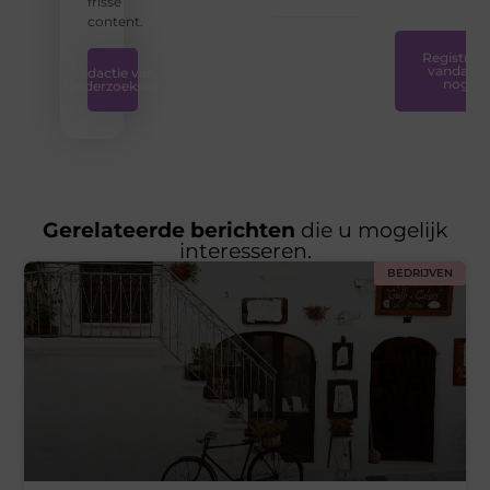
frisse
content.
Registreer
vandaag
Redactie van
nog
Onderzoeksite
Gerelateerde berichten
die u mogelijk
interesseren.
BEDRIJVEN