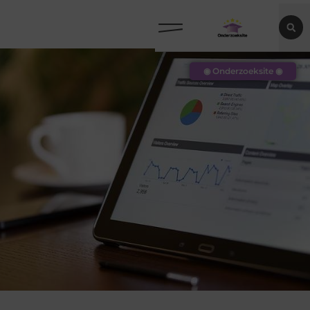
◉ Onderzoeksite ◉