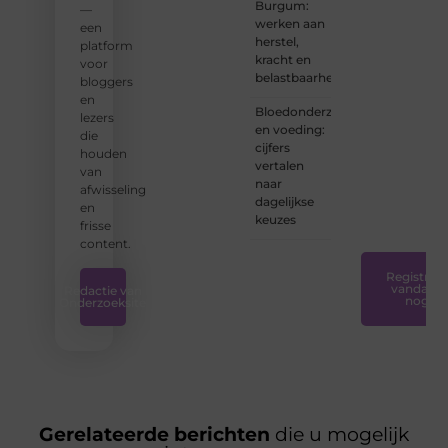
Burgum:
—
bent of
werken aan
een
net
herstel,
platform
begint:
kracht en
voor
wij
belastbaarheid
bloggers
hebben
en
de
Bloedonderzoek
lezers
tools
en voeding:
die
en
cijfers
houden
ondersteunin
vertalen
van
die u
naar
afwisseling
nodig
dagelijkse
en
hebt.
❞
keuzes
frisse
content.
Registreer
vandaag
Redactie van
nog
Onderzoeksite
Gerelateerde berichten
die u mogelijk