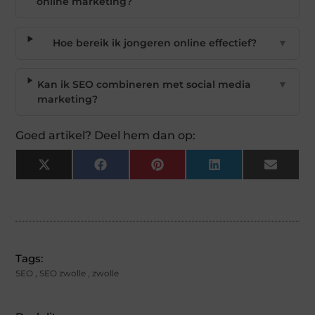
online marketing?
Hoe bereik ik jongeren online effectief?
▼
Kan ik SEO combineren met social media
▼
marketing?
Goed artikel? Deel hem dan op:
X
Facebook
Pinterest
LinkedIn
Email
(Twitter)
Tags:
SEO
,
SEO zwolle
,
zwolle