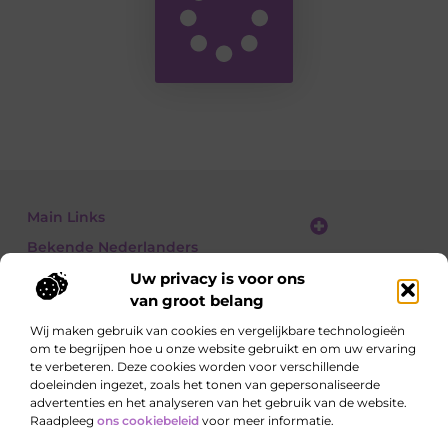
Main Links
Bekende Nederlanders
Linkbuilding platform: jouw gids naar slimme SEO en linkgroei
Geld verdienen met links: jouw gids om linkkracht om te zetten in inkomsten
Uw privacy is voor ons
van groot belang
Wij maken gebruik van cookies en vergelijkbare technologieën
om te begrijpen hoe u onze website gebruikt en om uw ervaring
Ontdek, lees, leer – elke dag opnieuw
te verbeteren. Deze cookies worden voor verschillende
Artikelen vol kennis, meningen en inspirerende
doeleinden ingezet, zoals het tonen van gepersonaliseerde
invalshoeken.
advertenties en het analyseren van het gebruik van de website.
Raadpleeg
ons cookiebeleid
voor meer informatie.
Website index
Cookiebeleid (EU)