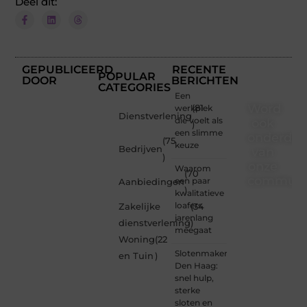
Deel dit:
GEPUBLICEERD
RECENTE
POPULAR
DOOR
BERICHTEN
CATEGORIES
Een
Word
werkplek
(81
Dienstverlening
die voelt als
ook
)
een slimme
onderdee
(75
keuze
Bedrijven
van
)
onze
Waarom
(70
communi
een paar
Aanbiedingen
)
kwalitatieve
Ben je
loafers
Zakelijke
(34
een
jarenlang
dienstverlening
)
nieuwsgierige
meegaat
Woning
(22
lezer,
Slotenmaker
een
en Tuin
)
Den Haag:
gedreven
snel hulp,
schrijver
sterke
of
sloten en
iemand