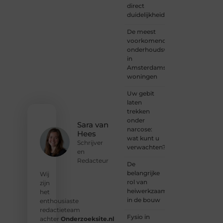
direct
met
duidelijkheid
een
verhaal
De meest
dat
voorkomende
gehoord
onderhoudswerkzaamheden
mag
in
worden?
Amsterdamse
Neem
woningen
vandaag
nog
Uw gebit
contact
laten
met
trekken
ons op
onder
en
Sara van
narcose:
ontdek
Hees
wat kunt u
wat jij
Schrijver
verwachten?
kunt
en
bijdragen
Redacteur
De
aan
belangrijke
Wij
Onderzoeksite.
rol van
zijn
heiwerkzaamheden
het
❝
Of u
in de bouw
enthousiaste
nu een
redactieteam
ervaren
Fysio in
achter
Onderzoeksite.nl
schrijver