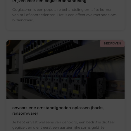
Prijzen voor een ooglaserbehandeling
Ooglaseren is een populaire behandeling om af te komen
van bril of contactlenzen. Het is een effectieve methode om
bijziendheid,
BEDRIJVEN
onvoorziene omstandigheden oplossen (hacks,
ransomware)
Je hebt er vast wel eens van gehoord, een bedrijf is digitaal
gegijzelt en dient eerst een aanzienlijke soms geld te