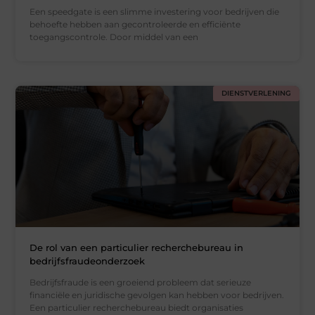
Een speedgate is een slimme investering voor bedrijven die
behoefte hebben aan gecontroleerde en efficiënte
toegangscontrole. Door middel van een
DIENSTVERLENING
De rol van een particulier recherchebureau in
bedrijfsfraudeonderzoek
Bedrijfsfraude is een groeiend probleem dat serieuze
financiële en juridische gevolgen kan hebben voor bedrijven.
Een particulier recherchebureau biedt organisaties