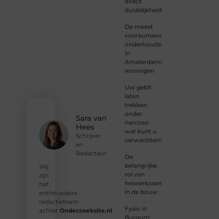
direct
met
duidelijkheid
een
verhaal
De meest
dat
voorkomende
gehoord
onderhoudswerkzaamheden
mag
in
worden?
Amsterdamse
Neem
woningen
vandaag
nog
Uw gebit
contact
laten
met
trekken
ons op
onder
en
Sara van
narcose:
ontdek
Hees
wat kunt u
wat jij
Schrijver
verwachten?
kunt
en
bijdragen
Redacteur
De
aan
belangrijke
Wij
Onderzoeksite.
rol van
zijn
heiwerkzaamheden
het
❝
Of u
in de bouw
enthousiaste
nu een
redactieteam
ervaren
Fysio in
achter
Onderzoeksite.nl
schrijver
Burgum: