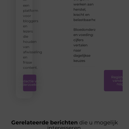
—
bent of
werken aan
een
net
herstel,
platform
begint:
kracht en
voor
wij
belastbaarheid
bloggers
hebben
en
de
Bloedonderzoek
lezers
tools
en voeding:
die
en
cijfers
houden
ondersteunin
vertalen
van
die u
naar
afwisseling
nodig
dagelijkse
en
hebt.
❞
keuzes
frisse
content.
Registreer
vandaag
Redactie van
nog
Onderzoeksite
Gerelateerde berichten
die u mogelijk
interesseren.