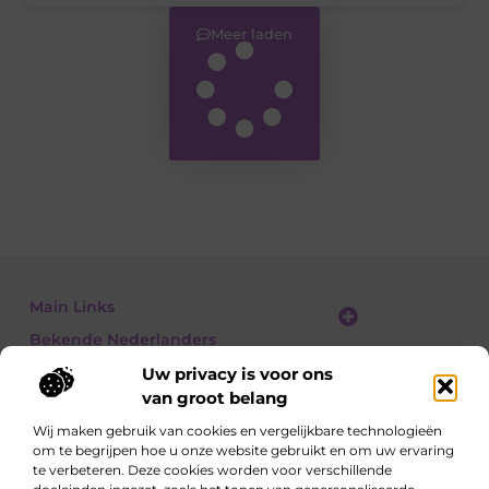
Meer laden
Main Links
Bekende Nederlanders
Linkbuilding platform: jouw gids naar slimme SEO en linkgroei
Geld verdienen met links: jouw gids om linkkracht om te zetten in inkomsten
Uw privacy is voor ons
van groot belang
Wij maken gebruik van cookies en vergelijkbare technologieën
om te begrijpen hoe u onze website gebruikt en om uw ervaring
Ontdek, lees, leer – elke dag opnieuw
te verbeteren. Deze cookies worden voor verschillende
Artikelen vol kennis, meningen en inspirerende