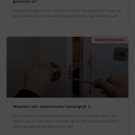
genezen is?
Het genezingsproces van een nieuwe tatoeage kan twee tot
drie weken duren. De eerste dagen kunt u last hebben van
DIENSTVERLENING
Waarom een slotenmaker belangrijk is
Vertrouwen is een belangrijke factor bij huiseigendom. De
sloten op uw voordeur vormen de eerste verdedigingslinie
tegen ongewenste bezoekers. Als