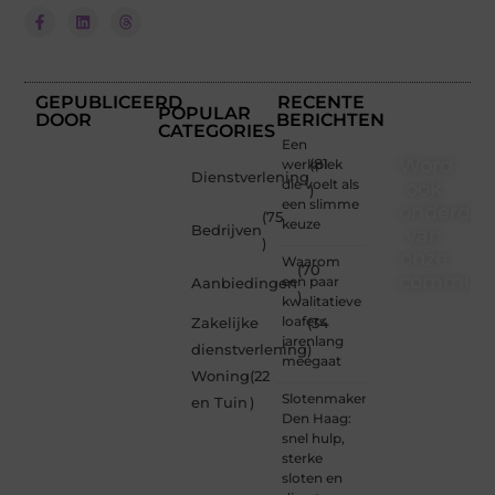
GEPUBLICEERD
RECENTE
POPULAR
DOOR
BERICHTEN
CATEGORIES
Een
Word
werkplek
(81
Dienstverlening
die voelt als
ook
)
een slimme
onderdee
(75
keuze
Bedrijven
van
)
onze
Waarom
(70
communi
een paar
Aanbiedingen
)
kwalitatieve
Ben je
loafers
Zakelijke
(34
een
jarenlang
dienstverlening
)
nieuwsgierige
meegaat
Woning
(22
lezer,
Slotenmaker
een
en Tuin
)
Den Haag:
gedreven
snel hulp,
schrijver
sterke
of
sloten en
iemand