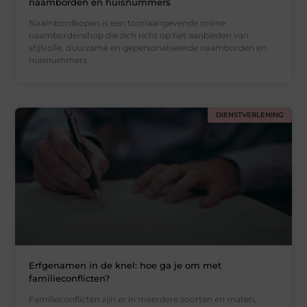
naamborden en huisnummers
Naambordkopen is een toonaangevende online
naambordenshop die zich richt op het aanbieden van
stijlvolle, duurzame en gepersonaliseerde naamborden en
huisnummers.
DIENSTVERLENING
Erfgenamen in de knel: hoe ga je om met
familieconflicten?
Familieconflicten zijn er in meerdere soorten en maten,