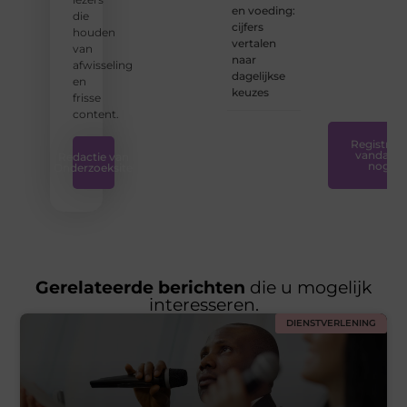
tools
en voeding:
die
en
cijfers
houden
ondersteunin
vertalen
van
die u
naar
afwisseling
nodig
dagelijkse
en
hebt.
❞
keuzes
frisse
content.
Registreer
vandaag
Redactie van
nog
Onderzoeksite
Gerelateerde berichten
die u mogelijk
interesseren.
DIENSTVERLENING