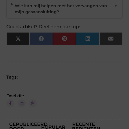
Wie kan mij helpen met het vervangen van
▼
mijn gasaansluiting?
Goed artikel? Deel hem dan op:
X
Facebook
Pinterest
LinkedIn
Email
(Twitter)
Tags:
Deel dit:
GEPUBLICEERD
RECENTE
POPULAR
DOOR
BERICHTEN