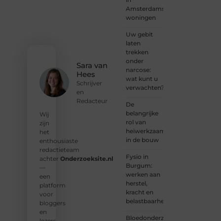
worden?
Amsterdamse
Neem
woningen
vandaag
nog
Uw gebit
contact
laten
met
trekken
ons op
onder
en
Sara van
narcose:
ontdek
Hees
wat kunt u
wat jij
Schrijver
verwachten?
kunt
en
bijdragen
Redacteur
De
aan
belangrijke
Wij
Onderzoeksite.
rol van
zijn
heiwerkzaamheden
het
❝
Of u
in de bouw
enthousiaste
nu een
redactieteam
ervaren
Fysio in
achter
Onderzoeksite.nl
schrijver
Burgum:
—
bent of
werken aan
een
net
herstel,
platform
begint:
kracht en
voor
wij
belastbaarheid
bloggers
hebben
en
de
Bloedonderzoek
lezers