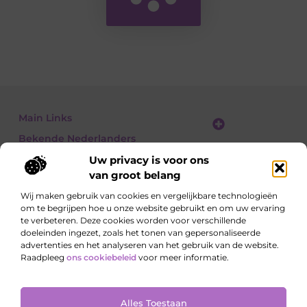
Main Links
Bekende Nederlanders
Linkbuilding platform: jouw gids naar slimme SEO en linkgroei
Geld verdienen met links: jouw gids om linkkracht om te zetten in inkomsten
Uw privacy is voor ons
van groot belang
Wij maken gebruik van cookies en vergelijkbare technologieën
om te begrijpen hoe u onze website gebruikt en om uw ervaring
Ontdek, lees, leer – elke dag opnieuw
te verbeteren. Deze cookies worden voor verschillende
Artikelen vol kennis, meningen en inspirerende
doeleinden ingezet, zoals het tonen van gepersonaliseerde
invalshoeken.
advertenties en het analyseren van het gebruik van de website.
Raadpleeg
ons cookiebeleid
voor meer informatie.
Website index
Cookiebeleid (EU)
Alles Toestaan