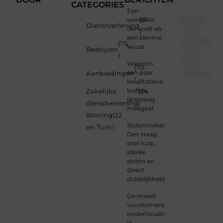
CATEGORIES
Een
Word
werkplek
(81
Dienstverlening
die voelt als
ook
)
een slimme
onderdee
(75
keuze
Bedrijven
van
)
onze
Waarom
(70
communi
een paar
Aanbiedingen
)
kwalitatieve
Ben je
loafers
Zakelijke
(34
een
jarenlang
dienstverlening
)
nieuwsgierige
meegaat
Woning
(22
lezer,
Slotenmaker
een
en Tuin
)
Den Haag:
gedreven
snel hulp,
schrijver
sterke
of
sloten en
iemand
direct
met
duidelijkheid
een
verhaal
De meest
dat
voorkomende
gehoord
onderhoudswerkzaamheden
mag
in