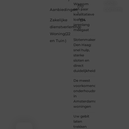
onze
Waarom
(70
communi
een paar
Aanbiedingen
)
kwalitatieve
Ben je
loafers
Zakelijke
(34
een
jarenlang
dienstverlening
)
nieuwsgierige
meegaat
Woning
(22
lezer,
Slotenmaker
een
en Tuin
)
Den Haag:
gedreven
snel hulp,
schrijver
sterke
of
sloten en
iemand
direct
met
duidelijkheid
een
verhaal
De meest
dat
voorkomende
gehoord
onderhoudswerkzaamheden
mag
in
worden?
Amsterdamse
Neem
woningen
vandaag
nog
Uw gebit
contact
laten
met
trekken
ons op