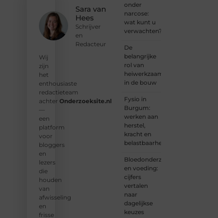
onder
en
Sara van
narcose:
ontdek
Hees
wat kunt u
wat jij
Schrijver
verwachten?
kunt
en
bijdragen
Redacteur
De
aan
belangrijke
Wij
Onderzoeksite.
rol van
zijn
heiwerkzaamheden
het
❝
Of u
in de bouw
enthousiaste
nu een
redactieteam
ervaren
Fysio in
achter
Onderzoeksite.nl
schrijver
Burgum:
—
bent of
werken aan
een
net
herstel,
platform
begint:
kracht en
voor
wij
belastbaarheid
bloggers
hebben
en
de
Bloedonderzoek
lezers
tools
en voeding:
die
en
cijfers
houden
ondersteunin
vertalen
van
die u
naar
afwisseling
nodig
dagelijkse
en
hebt.
❞
keuzes
frisse