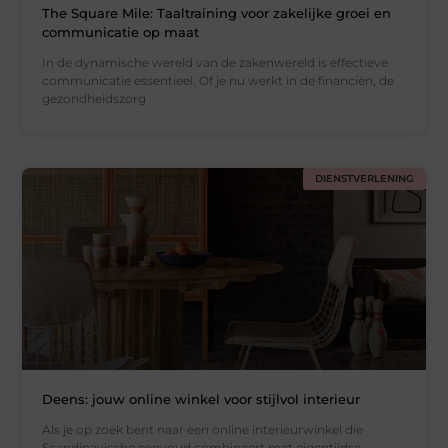
The Square Mile: Taaltraining voor zakelijke groei en
communicatie op maat
In de dynamische wereld van de zakenwereld is effectieve
communicatie essentieel. Of je nu werkt in de financiën, de
gezondheidszorg
DIENSTVERLENING
Deens: jouw online winkel voor stijlvol interieur
Als je op zoek bent naar een online interieurwinkel die
Scandinavische eenvoud combineert met eigentijdse