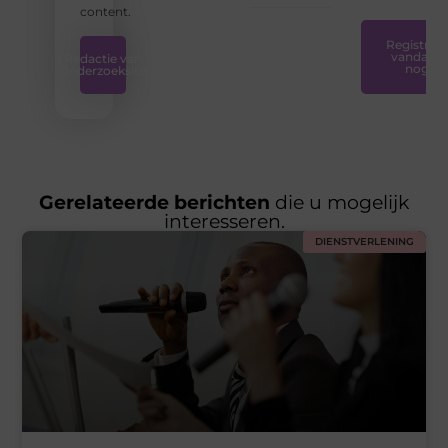
content.
Registreer
vandaag
Redactie van
nog
Onderzoeksite
Gerelateerde berichten
die u mogelijk
interesseren.
DIENSTVERLENING