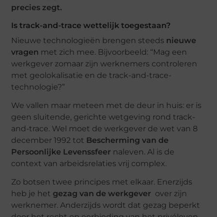
precies zegt.
Is track-and-trace wettelijk toegestaan?
Nieuwe technologieën brengen steeds
nieuwe
vragen
met zich mee. Bijvoorbeeld: “Mag een
werkgever zomaar zijn werknemers controleren
met geolokalisatie en de track-and-trace-
technologie?”
We vallen maar meteen met de deur in huis: er is
geen sluitende, gerichte wetgeving rond track-
and-trace. Wel moet de werkgever de wet van 8
december 1992 tot
Bescherming van de
Persoonlijke Levenssfeer
naleven. Al is de
context van arbeidsrelaties vrij complex.
Zo botsen twee principes met elkaar. Enerzijds
heb je het
gezag van de werkgever
over zijn
werknemer. Anderzijds wordt dat gezag beperkt
door het recht op eerbieding van het privéleven