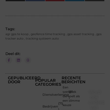
(Twitter)
Tags:
agr gps te koop
,
geofence time tracking
,
gps asset tracking
,
gps
tracker auto
,
tracking systeem auto
Deel dit:
GEPUBLICEERD
RECENTE
POPULAR
DOOR
BERICHTEN
CATEGORIES
Een
Word
werkplek
(81
Dienstverlening
die voelt als
ook
)
een slimme
onderdee
(75
keuze
Bedrijven
van
)