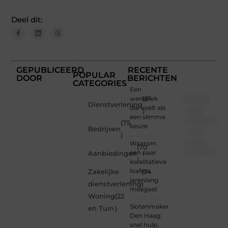
Deel dit:
GEPUBLICEERD
RECENTE
POPULAR
DOOR
BERICHTEN
CATEGORIES
Een
Word
werkplek
(81
Dienstverlening
die voelt als
ook
)
een slimme
onderdee
(75
keuze
Bedrijven
van
)
onze
Waarom
(70
communi
een paar
Aanbiedingen
)
kwalitatieve
Ben je
loafers
Zakelijke
(34
een
jarenlang
dienstverlening
)
nieuwsgierige
meegaat
Woning
(22
lezer,
Slotenmaker
een
en Tuin
)
Den Haag:
gedreven
snel hulp,
schrijver