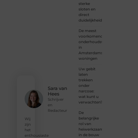
sterke
of
sloten en
iemand
direct
met
duidelijkheid
een
verhaal
De meest
dat
voorkomende
gehoord
onderhoudswerkzaamheden
mag
in
worden?
Amsterdamse
Neem
woningen
vandaag
nog
Uw gebit
contact
laten
met
trekken
ons op
onder
en
Sara van
narcose:
ontdek
Hees
wat kunt u
wat jij
Schrijver
verwachten?
kunt
en
bijdragen
Redacteur
De
aan
belangrijke
Wij
Onderzoeksite.
rol van
zijn
heiwerkzaamheden
het
❝
Of u
in de bouw
enthousiaste
nu een