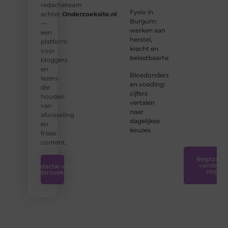
redactieteam
ervaren
Fysio in
achter
Onderzoeksite.nl
schrijver
Burgum:
—
bent of
werken aan
een
net
herstel,
platform
begint:
kracht en
voor
wij
belastbaarheid
bloggers
hebben
en
de
Bloedonderzoek
lezers
tools
en voeding:
die
en
cijfers
houden
ondersteunin
vertalen
van
die u
naar
afwisseling
nodig
dagelijkse
en
hebt.
❞
keuzes
frisse
content.
Registreer
vandaag
Redactie van
nog
Onderzoeksite