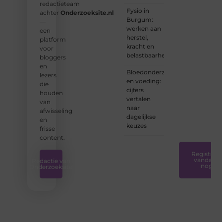
redactieteam
ervaren
Fysio in
achter
Onderzoeksite.nl
schrijver
Burgum:
—
bent of
werken aan
een
net
herstel,
platform
begint:
kracht en
voor
wij
belastbaarheid
bloggers
hebben
en
de
Bloedonderzoek
lezers
tools
en voeding:
die
en
cijfers
houden
ondersteunin
vertalen
van
die u
naar
afwisseling
nodig
dagelijkse
en
hebt.
❞
keuzes
frisse
content.
Registreer
vandaag
Redactie van
nog
Onderzoeksite