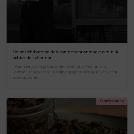
De onzichtbare helden van de schoonmaak: een blik
achter de schermen
Wanneer je een gebouw binnenstapt, of het nu een
kantoor, school, zorginstelling of sportkantine is, verwacht
je een schone
AANBIEDINGEN