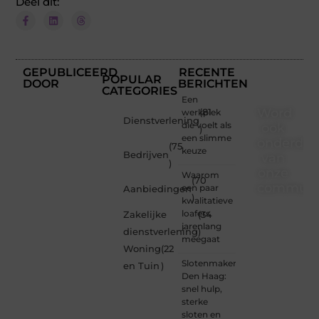
Deel dit:
GEPUBLICEERD
RECENTE
POPULAR
DOOR
BERICHTEN
CATEGORIES
Een
Word
werkplek
(81
Dienstverlening
die voelt als
ook
)
een slimme
onderdee
(75
keuze
Bedrijven
van
)
onze
Waarom
(70
communi
een paar
Aanbiedingen
)
kwalitatieve
Ben je
loafers
Zakelijke
(34
een
jarenlang
dienstverlening
)
nieuwsgierige
meegaat
Woning
(22
lezer,
Slotenmaker
een
en Tuin
)
Den Haag:
gedreven
snel hulp,
schrijver
sterke
of
sloten en
iemand