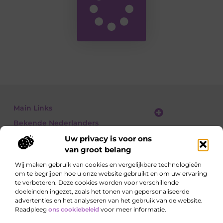
Main Links
Bekende Nederlanders
Linkbuilding platform: jouw gids naar slimme SEO en linkgroei
Geld verdienen met links: jouw gids om linkkracht om te zetten in inkomsten
Uw privacy is voor ons
van groot belang
Wij maken gebruik van cookies en vergelijkbare technologieën
om te begrijpen hoe u onze website gebruikt en om uw ervaring
Ontdek, lees, leer – elke dag opnieuw
te verbeteren. Deze cookies worden voor verschillende
Artikelen vol kennis, meningen en inspirerende
doeleinden ingezet, zoals het tonen van gepersonaliseerde
invalshoeken.
advertenties en het analyseren van het gebruik van de website.
Raadpleeg
ons cookiebeleid
voor meer informatie.
Website index
Cookiebeleid (EU)