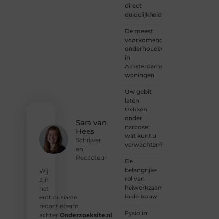
direct
met
duidelijkheid
een
verhaal
De meest
dat
voorkomende
gehoord
onderhoudswerkzaamheden
mag
in
worden?
Amsterdamse
Neem
woningen
vandaag
nog
Uw gebit
contact
laten
met
trekken
ons op
onder
en
Sara van
narcose:
ontdek
Hees
wat kunt u
wat jij
Schrijver
verwachten?
kunt
en
bijdragen
Redacteur
De
aan
belangrijke
Wij
Onderzoeksite.
rol van
zijn
heiwerkzaamheden
het
❝
Of u
in de bouw
enthousiaste
nu een
redactieteam
ervaren
Fysio in
achter
Onderzoeksite.nl
schrijver