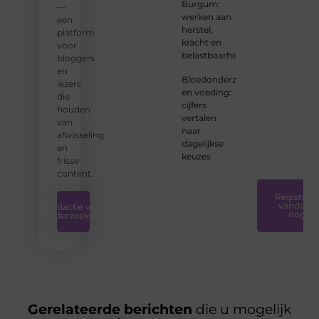
Burgum:
—
bent of
werken aan
een
net
herstel,
platform
begint:
kracht en
voor
wij
belastbaarheid
bloggers
hebben
en
de
Bloedonderzoek
lezers
tools
en voeding:
die
en
cijfers
houden
ondersteunin
vertalen
van
die u
naar
afwisseling
nodig
dagelijkse
en
hebt.
❞
keuzes
frisse
content.
Registreer
vandaag
Redactie van
nog
Onderzoeksite
Gerelateerde berichten
die u mogelijk