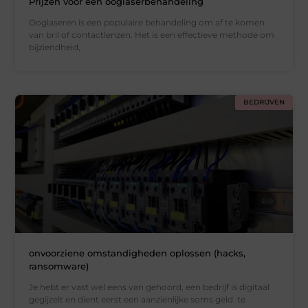
Prijzen voor een ooglaserbehandeling
Ooglaseren is een populaire behandeling om af te komen
van bril of contactlenzen. Het is een effectieve methode om
bijziendheid,
BEDRIJVEN
onvoorziene omstandigheden oplossen (hacks,
ransomware)
Je hebt er vast wel eens van gehoord, een bedrijf is digitaal
gegijzelt en dient eerst een aanzienlijke soms geld te