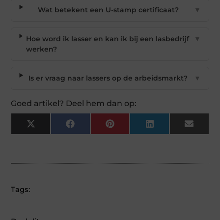
Wat betekent een U-stamp certificaat?
▼
Hoe word ik lasser en kan ik bij een lasbedrijf
▼
werken?
Is er vraag naar lassers op de arbeidsmarkt?
▼
Goed artikel? Deel hem dan op:
X
Facebook
Pinterest
LinkedIn
Email
(Twitter)
Tags: