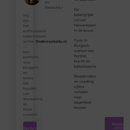
kunt
en
bijdragen
Redacteur
De
aan
belangrijke
Wij
Onderzoeksite.
rol van
zijn
heiwerkzaamheden
het
❝
Of u
in de bouw
enthousiaste
nu een
redactieteam
ervaren
Fysio in
achter
Onderzoeksite.nl
schrijver
Burgum:
—
bent of
werken aan
een
net
herstel,
platform
begint:
kracht en
voor
wij
belastbaarheid
bloggers
hebben
en
de
Bloedonderzoek
lezers
tools
en voeding:
die
en
cijfers
houden
ondersteunin
vertalen
van
die u
naar
afwisseling
nodig
dagelijkse
en
hebt.
❞
keuzes
frisse
content.
Registreer
vandaag
Redactie van