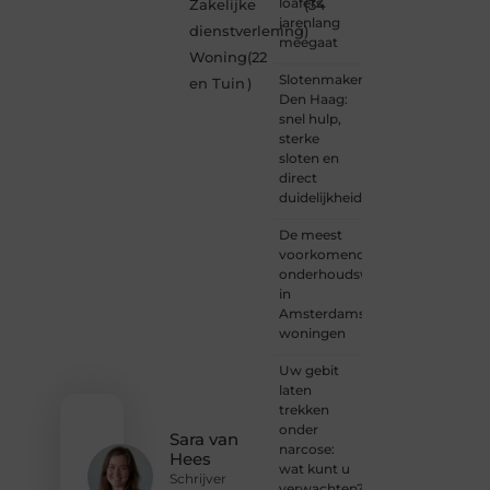
Ben je
loafers
Zakelijke
(34
een
jarenlang
dienstverlening
)
nieuwsgierige
meegaat
Woning
(22
lezer,
Slotenmaker
een
en Tuin
)
Den Haag:
gedreven
snel hulp,
schrijver
sterke
of
sloten en
iemand
direct
met
duidelijkheid
een
verhaal
De meest
dat
voorkomende
gehoord
onderhoudswerkzaamheden
mag
in
worden?
Amsterdamse
Neem
woningen
vandaag
nog
Uw gebit
contact
laten
met
trekken
ons op
onder
en
Sara van
narcose:
ontdek
Hees
wat kunt u
wat jij
Schrijver
verwachten?