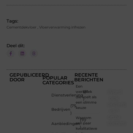
Tags:
Cementdekvloer
,
Vloerverwarming infrezen
Deel dit:
GEPUBLICEERD
RECENTE
POPULAR
DOOR
BERICHTEN
CATEGORIES
Een
Word
werkplek
(81
Dienstverlening
die voelt als
ook
)
een slimme
onderdee
(75
keuze
Bedrijven
van
)
onze
Waarom
(70
communi
een paar
Aanbiedingen
)
kwalitatieve