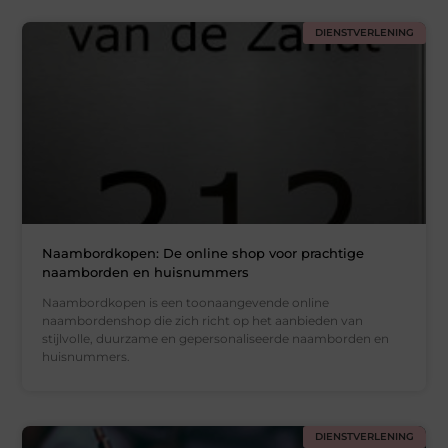
DIENSTVERLENING
Naambordkopen: De online shop voor prachtige
naamborden en huisnummers
Naambordkopen is een toonaangevende online
naambordenshop die zich richt op het aanbieden van
stijlvolle, duurzame en gepersonaliseerde naamborden en
huisnummers.
DIENSTVERLENING