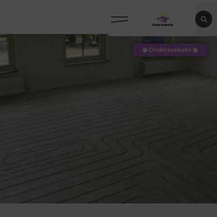
◉ Onderzoeksite ◉