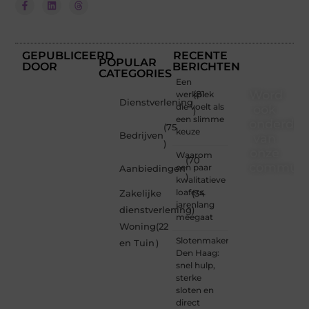
GEPUBLICEERD
RECENTE
POPULAR
DOOR
BERICHTEN
CATEGORIES
Een
Word
werkplek
(81
Dienstverlening
die voelt als
ook
)
een slimme
onderdee
(75
keuze
Bedrijven
van
)
onze
Waarom
(70
communi
een paar
Aanbiedingen
)
kwalitatieve
Ben je
loafers
Zakelijke
(34
een
jarenlang
dienstverlening
)
nieuwsgierige
meegaat
Woning
(22
lezer,
Slotenmaker
een
en Tuin
)
Den Haag:
gedreven
snel hulp,
schrijver
sterke
of
sloten en
iemand
direct
met