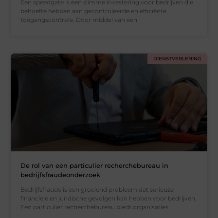
Een speedgate is een slimme investering voor bedrijven die
behoefte hebben aan gecontroleerde en efficiënte
toegangscontrole. Door middel van een
DIENSTVERLENING
De rol van een particulier recherchebureau in
bedrijfsfraudeonderzoek
Bedrijfsfraude is een groeiend probleem dat serieuze
financiële en juridische gevolgen kan hebben voor bedrijven.
Een particulier recherchebureau biedt organisaties