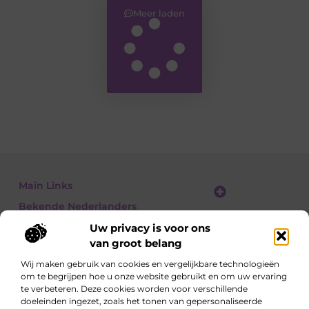
Meer laden
Main Links
Bekende Nederlanders
Linkbuilding platform: jouw gids naar slimme SEO en linkgroei
Geld verdienen met links: jouw gids om linkkracht om te zetten in inkomsten
Uw privacy is voor ons
van groot belang
Wij maken gebruik van cookies en vergelijkbare technologieën
om te begrijpen hoe u onze website gebruikt en om uw ervaring
Ontdek, lees, leer – elke dag opnieuw
te verbeteren. Deze cookies worden voor verschillende
Artikelen vol kennis, meningen en inspirerende
doeleinden ingezet, zoals het tonen van gepersonaliseerde
invalshoeken.