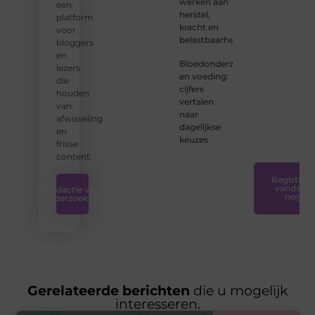
werken aan
een
net
herstel,
platform
begint:
kracht en
voor
wij
belastbaarheid
bloggers
hebben
en
de
Bloedonderzoek
lezers
tools
en voeding:
die
en
cijfers
houden
ondersteunin
vertalen
van
die u
naar
afwisseling
nodig
dagelijkse
en
hebt.
❞
keuzes
frisse
content.
Registreer
vandaag
Redactie van
nog
Onderzoeksite
Gerelateerde berichten
die u mogelijk
interesseren.