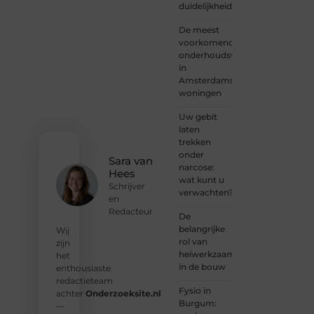
duidelijkheid
een
verhaal
De meest
dat
voorkomende
gehoord
onderhoudswerkzaamheden
mag
in
worden?
Amsterdamse
Neem
woningen
vandaag
nog
Uw gebit
contact
laten
met
trekken
ons op
onder
en
Sara van
narcose:
ontdek
Hees
wat kunt u
wat jij
Schrijver
verwachten?
kunt
en
bijdragen
Redacteur
De
aan
belangrijke
Wij
Onderzoeksite.
rol van
zijn
heiwerkzaamheden
het
❝
Of u
in de bouw
enthousiaste
nu een
redactieteam
ervaren
Fysio in
achter
Onderzoeksite.nl
schrijver
Burgum:
—
bent of