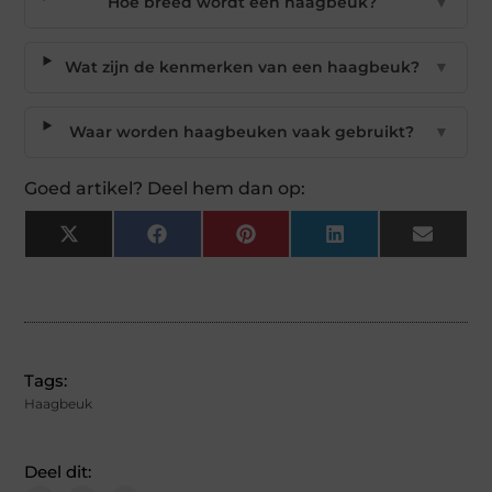
Hoe breed wordt een haagbeuk?
▼
Wat zijn de kenmerken van een haagbeuk?
▼
Waar worden haagbeuken vaak gebruikt?
▼
Goed artikel? Deel hem dan op:
X
Facebook
Pinterest
LinkedIn
Email
(Twitter)
Tags:
Haagbeuk
Deel dit: