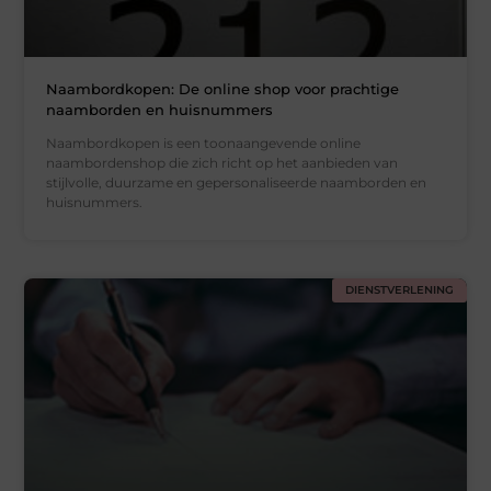
Naambordkopen: De online shop voor prachtige
naamborden en huisnummers
Naambordkopen is een toonaangevende online
naambordenshop die zich richt op het aanbieden van
stijlvolle, duurzame en gepersonaliseerde naamborden en
huisnummers.
DIENSTVERLENING