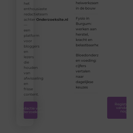
heiwerkzaamheden
het
❝
Of u
in de bouw
enthousiaste
nu een
redactieteam
ervaren
Fysio in
achter
Onderzoeksite.nl
schrijver
Burgum:
—
bent of
werken aan
een
net
herstel,
platform
begint:
kracht en
voor
wij
belastbaarheid
bloggers
hebben
en
de
Bloedonderzoek
lezers
tools
en voeding:
die
en
cijfers
houden
ondersteunin
vertalen
van
die u
naar
afwisseling
nodig
dagelijkse
en
hebt.
❞
keuzes
frisse
content.
Registreer
vandaag
Redactie van
nog
Onderzoeksite