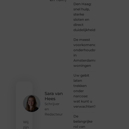
Den Haag:
gedreven
snel hulp,
schrijver
sterke
of
sloten en
iemand
direct
met
duidelijkheid
een
verhaal
De meest
dat
voorkomende
gehoord
onderhoudswerkzaamheden
mag
in
worden?
Amsterdamse
Neem
woningen
vandaag
nog
Uw gebit
contact
laten
met
trekken
ons op
onder
en
Sara van
narcose:
ontdek
Hees
wat kunt u
wat jij
Schrijver
verwachten?
kunt
en
bijdragen
Redacteur
De
aan
belangrijke
Wij
Onderzoeksite.
rol van
zijn