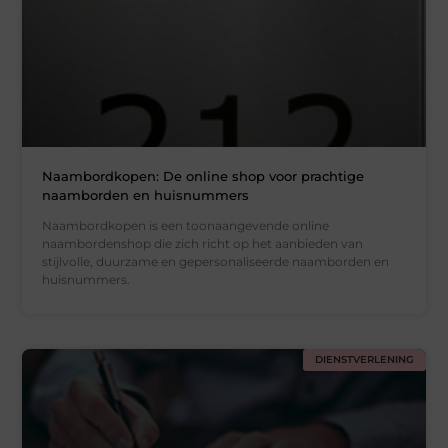
Naambordkopen: De online shop voor prachtige
naamborden en huisnummers
Naambordkopen is een toonaangevende online
naambordenshop die zich richt op het aanbieden van
stijlvolle, duurzame en gepersonaliseerde naamborden en
huisnummers.
DIENSTVERLENING