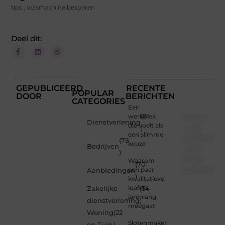
tips
,
wasmachine besparen
Deel dit:
GEPUBLICEERD
RECENTE
POPULAR
DOOR
BERICHTEN
CATEGORIES
Een
Word
werkplek
(81
Dienstverlening
die voelt als
ook
)
een slimme
onderdee
(75
keuze
Bedrijven
van
)
onze
Waarom
(70
communi
een paar
Aanbiedingen
)
kwalitatieve
Ben je
loafers
Zakelijke
(34
een
jarenlang
dienstverlening
)
nieuwsgierige
meegaat
Woning
(22
lezer,
Slotenmaker
een
en Tuin
)