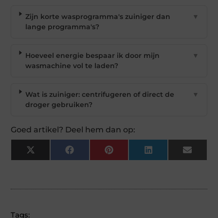
Zijn korte wasprogramma's zuiniger dan
▼
lange programma's?
Hoeveel energie bespaar ik door mijn
▼
wasmachine vol te laden?
Wat is zuiniger: centrifugeren of direct de
▼
droger gebruiken?
Goed artikel? Deel hem dan op:
X
Facebook
Pinterest
LinkedIn
Email
(Twitter)
Tags: