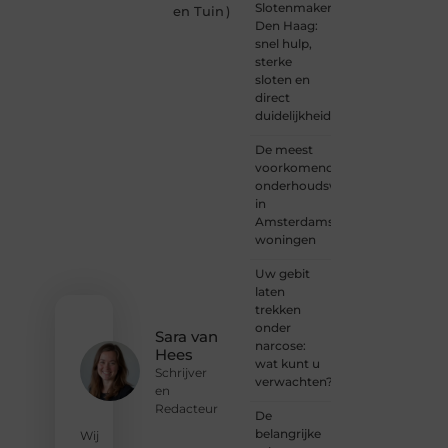
Slotenmaker
een
en Tuin
)
Den Haag:
gedreven
snel hulp,
schrijver
sterke
of
sloten en
iemand
direct
met
duidelijkheid
een
verhaal
De meest
dat
voorkomende
gehoord
onderhoudswerkzaamheden
mag
in
worden?
Amsterdamse
Neem
woningen
vandaag
nog
Uw gebit
contact
laten
met
trekken
ons op
onder
en
Sara van
narcose:
ontdek
Hees
wat kunt u
wat jij
Schrijver
verwachten?
kunt
en
bijdragen
Redacteur
De
aan
belangrijke
Wij
Onderzoeksite.