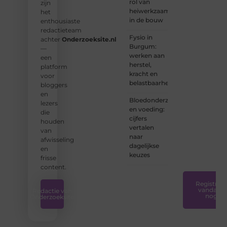
rol van
zijn
heiwerkzaamheden
het
❝
Of u
in de bouw
enthousiaste
nu een
redactieteam
ervaren
Fysio in
achter
Onderzoeksite.nl
schrijver
Burgum:
—
bent of
werken aan
een
net
herstel,
platform
begint:
kracht en
voor
wij
belastbaarheid
bloggers
hebben
en
de
Bloedonderzoek
lezers
tools
en voeding:
die
en
cijfers
houden
ondersteunin
vertalen
van
die u
naar
afwisseling
nodig
dagelijkse
en
hebt.
❞
keuzes
frisse
content.
Registreer
vandaag
Redactie van
nog
Onderzoeksite