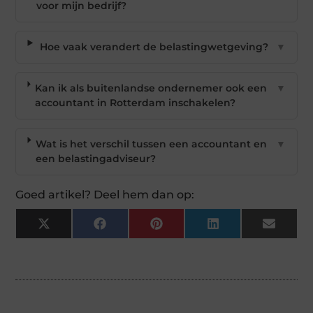
voor mijn bedrijf?
Hoe vaak verandert de belastingwetgeving?
▼
Kan ik als buitenlandse ondernemer ook een
▼
accountant in Rotterdam inschakelen?
Wat is het verschil tussen een accountant en
▼
een belastingadviseur?
Goed artikel? Deel hem dan op:
X
Facebook
Pinterest
LinkedIn
Email
(Twitter)