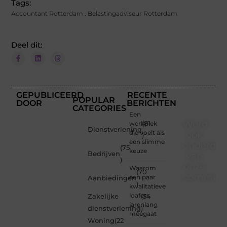
Tags:
Accountant Rotterdam
,
Belastingadviseur Rotterdam
Deel dit:
GEPUBLICEERD
RECENTE
POPULAR
DOOR
BERICHTEN
CATEGORIES
Een
Word
werkplek
(81
Dienstverlening
die voelt als
ook
)
een slimme
onderdee
(75
keuze
Bedrijven
van
)
onze
Waarom
(70
communi
een paar
Aanbiedingen
)
kwalitatieve
Ben je
loafers
Zakelijke
(34
een
jarenlang
dienstverlening
)
nieuwsgierige
meegaat
Woning
(22
lezer,