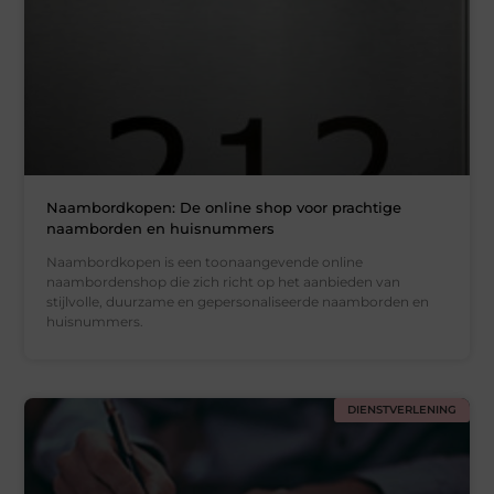
Naambordkopen: De online shop voor prachtige
naamborden en huisnummers
Naambordkopen is een toonaangevende online
naambordenshop die zich richt op het aanbieden van
stijlvolle, duurzame en gepersonaliseerde naamborden en
huisnummers.
DIENSTVERLENING