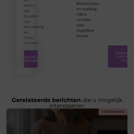
de
Bloedonderzoek
lezers
tools
en voeding:
die
en
cijfers
houden
ondersteunin
vertalen
van
die u
naar
afwisseling
nodig
dagelijkse
en
hebt.
❞
keuzes
frisse
content.
Registreer
vandaag
Redactie van
nog
Onderzoeksite
Gerelateerde berichten
die u mogelijk
interesseren.
GEZONDHEID