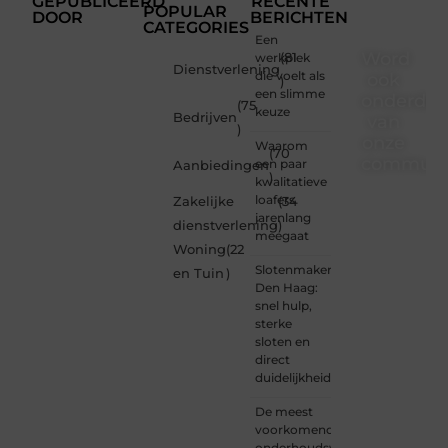
GEPUBLICEERD
RECENTE
POPULAR
DOOR
BERICHTEN
CATEGORIES
Een
Word
werkplek
(81
Dienstverlening
die voelt als
ook
)
een slimme
onderdee
(75
keuze
Bedrijven
van
)
onze
Waarom
(70
communi
een paar
Aanbiedingen
)
kwalitatieve
Ben je
loafers
Zakelijke
(34
een
jarenlang
dienstverlening
)
nieuwsgierige
meegaat
Woning
(22
lezer,
Slotenmaker
een
en Tuin
)
Den Haag:
gedreven
snel hulp,
schrijver
sterke
of
sloten en
iemand
direct
met
duidelijkheid
een
verhaal
De meest
dat
voorkomende
gehoord
onderhoudswerkzaamheden