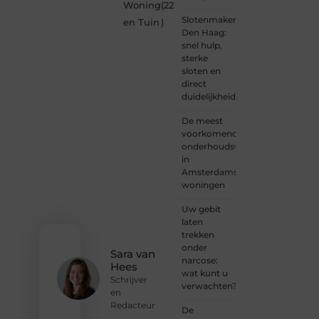
Woning
(22
lezer,
Slotenmaker
een
en Tuin
)
Den Haag:
gedreven
snel hulp,
schrijver
sterke
of
sloten en
iemand
direct
met
duidelijkheid
een
verhaal
De meest
dat
voorkomende
gehoord
onderhoudswerkzaamheden
mag
in
worden?
Amsterdamse
Neem
woningen
vandaag
nog
Uw gebit
contact
laten
met
trekken
ons op
onder
en
Sara van
narcose:
ontdek
Hees
wat kunt u
wat jij
Schrijver
verwachten?
kunt
en
bijdragen
Redacteur
De
aan