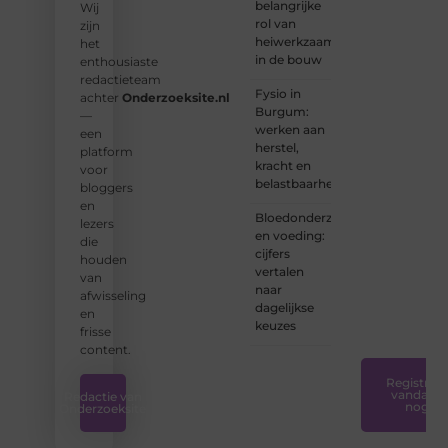
belangrijke
Wij
Onderzoeksite.
rol van
zijn
heiwerkzaamheden
het
❝
Of u
in de bouw
enthousiaste
nu een
redactieteam
ervaren
Fysio in
achter
Onderzoeksite.nl
schrijver
Burgum:
—
bent of
werken aan
een
net
herstel,
platform
begint:
kracht en
voor
wij
belastbaarheid
bloggers
hebben
en
de
Bloedonderzoek
lezers
tools
en voeding:
die
en
cijfers
houden
ondersteunin
vertalen
van
die u
naar
afwisseling
nodig
dagelijkse
en
hebt.
❞
keuzes
frisse
content.
Registreer
vandaag
Redactie van
nog
Onderzoeksite