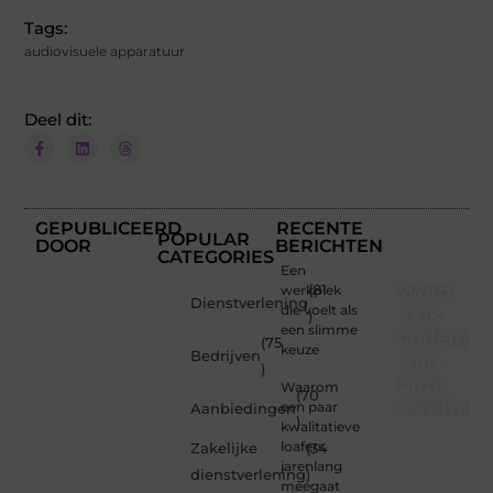
Tags:
audiovisuele apparatuur
Deel dit:
GEPUBLICEERD
RECENTE
POPULAR
DOOR
BERICHTEN
CATEGORIES
Een
Word
werkplek
(81
Dienstverlening
die voelt als
ook
)
een slimme
onderdee
(75
keuze
Bedrijven
van
)
onze
Waarom
(70
communi
een paar
Aanbiedingen
)
kwalitatieve
Ben je
loafers
Zakelijke
(34
een
jarenlang
dienstverlening
)
nieuwsgierige
meegaat