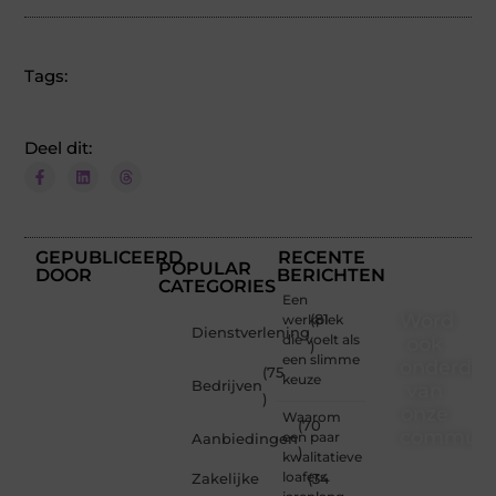
Tags:
Deel dit:
GEPUBLICEERD
RECENTE
POPULAR
DOOR
BERICHTEN
CATEGORIES
Een
Word
werkplek
(81
Dienstverlening
die voelt als
ook
)
een slimme
onderdee
(75
keuze
Bedrijven
van
)
onze
Waarom
(70
communi
een paar
Aanbiedingen
)
kwalitatieve
Ben je
loafers
Zakelijke
(34
een