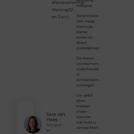
jarenlang
dienstverlening
)
nieuwsgierige
meegaat
Woning
(22
lezer,
Slotenmaker
een
en Tuin
)
Den Haag:
gedreven
snel hulp,
schrijver
sterke
of
sloten en
iemand
direct
met
duidelijkheid
een
verhaal
De meest
dat
voorkomende
gehoord
onderhoudswerkzaamheden
mag
in
worden?
Amsterdamse
Neem
woningen
vandaag
nog
Uw gebit
contact
laten
met
trekken
ons op
onder
en
Sara van
narcose:
ontdek
Hees
wat kunt u
wat jij
Schrijver
verwachten?
kunt
en