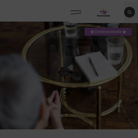
◉ Onderzoeksite ◉