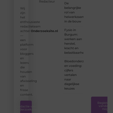
bijdragen
Redacteur
De
aan
belangrijke
Wij
Onderzoeksite.
rol van
zijn
heiwerkzaamheden
het
❝
Of u
in de bouw
enthousiaste
nu een
redactieteam
ervaren
Fysio in
achter
Onderzoeksite.nl
schrijver
Burgum:
—
bent of
werken aan
een
net
herstel,
platform
begint:
kracht en
voor
wij
belastbaarheid
bloggers
hebben
en
de
Bloedonderzoek
lezers
tools
en voeding:
die
en
cijfers
houden
ondersteunin
vertalen
van
die u
naar
afwisseling
nodig
dagelijkse
en
hebt.
❞
keuzes
frisse
content.
Registreer
vandaag
Redactie van
nog
Onderzoeksite