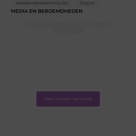
Zakelijke dienstverlening
(34)
Zorg
(4)
MEDIA EN BEROEMDHEDEN
Word ook onderdeel van onze
community
Ben je een nieuwsgierige lezer, een gedreven schrijver
of iemand met een verhaal dat gehoord mag worden?
Neem vandaag nog contact met ons op en ontdek
wat jij kunt bijdragen aan Onderzoeksite.nl.
❝
Of u nu een ervaren schrijver bent of net begint:
wij hebben de tools en ondersteuning die u nodig
hebt.
❞
Neem contact met ons op