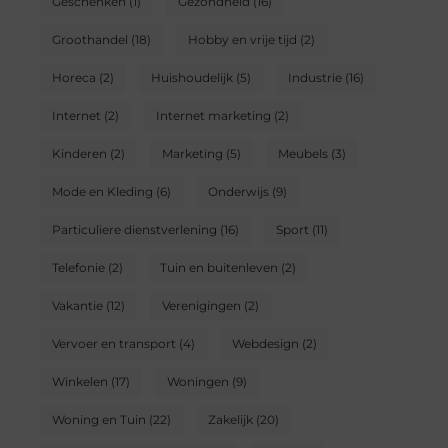
Geschenken
(1)
Gezondheid
(16)
Groothandel
(18)
Hobby en vrije tijd
(2)
Horeca
(2)
Huishoudelijk
(5)
Industrie
(16)
Internet
(2)
Internet marketing
(2)
Kinderen
(2)
Marketing
(5)
Meubels
(3)
Mode en Kleding
(6)
Onderwijs
(9)
Particuliere dienstverlening
(16)
Sport
(11)
Telefonie
(2)
Tuin en buitenleven
(2)
Vakantie
(12)
Verenigingen
(2)
Vervoer en transport
(4)
Webdesign
(2)
Winkelen
(17)
Woningen
(9)
Woning en Tuin
(22)
Zakelijk
(20)